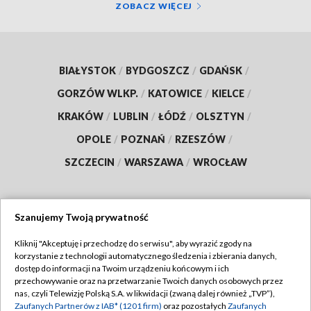
ZOBACZ WIĘCEJ
BIAŁYSTOK
/
BYDGOSZCZ
/
GDAŃSK
/
GORZÓW WLKP.
/
KATOWICE
/
KIELCE
/
KRAKÓW
/
LUBLIN
/
ŁÓDŹ
/
OLSZTYN
/
OPOLE
/
POZNAŃ
/
RZESZÓW
/
SZCZECIN
/
WARSZAWA
/
WROCŁAW
Szanujemy Twoją prywatność
Dołącz do nas:
Kliknij "Akceptuję i przechodzę do serwisu", aby wyrazić zgody na
korzystanie z technologii automatycznego śledzenia i zbierania danych,
TVP
dostęp do informacji na Twoim urządzeniu końcowym i ich
Abonament TVP
przechowywanie oraz na przetwarzanie Twoich danych osobowych przez
Regulamin TVP
nas, czyli Telewizję Polską S.A. w likwidacji (zwaną dalej również „TVP”),
Emisja w TVP
Polityka prywatności
Zaufanych Partnerów z IAB* (1201 firm)
oraz pozostałych
Zaufanych