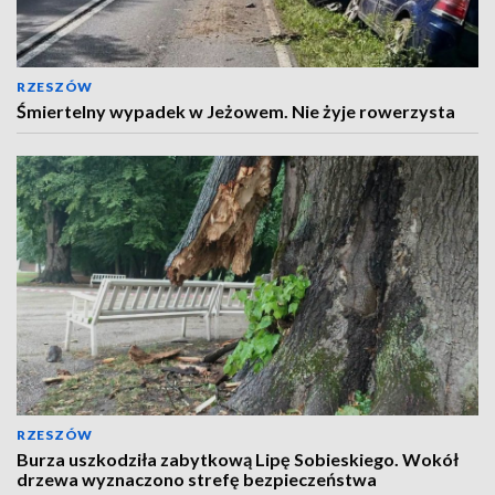
RZESZÓW
Śmiertelny wypadek w Jeżowem. Nie żyje rowerzysta
RZESZÓW
Burza uszkodziła zabytkową Lipę Sobieskiego. Wokół
drzewa wyznaczono strefę bezpieczeństwa