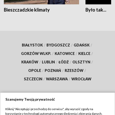
Bieszczadzkie klimaty
Było tak...
BIAŁYSTOK
/
BYDGOSZCZ
/
GDAŃSK
/
GORZÓW WLKP.
/
KATOWICE
/
KIELCE
/
KRAKÓW
/
LUBLIN
/
ŁÓDŹ
/
OLSZTYN
/
OPOLE
/
POZNAŃ
/
RZESZÓW
/
SZCZECIN
/
WARSZAWA
/
WROCŁAW
Szanujemy Twoją prywatność
Dołącz do nas:
Kliknij "Akceptuję i przechodzę do serwisu", aby wyrazić zgody na
korzystanie z technologii automatycznego śledzenia i zbierania danych,
TVP