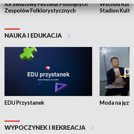
XX Światowy Festiwal Polonijnych
Wschód Kultur
Zespołów Folklorystycznych
Stadion Kultu
NAUKA I EDUKACJA
EDU Przystanek
Moda na język
WYPOCZYNEK I REKREACJA