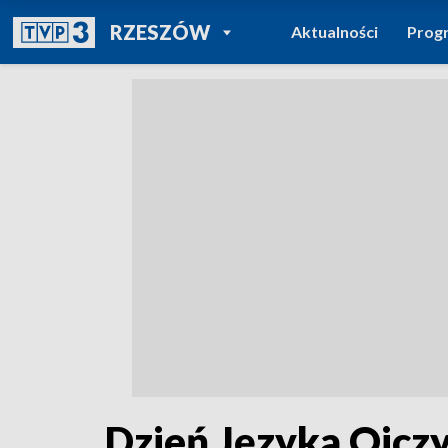
POWRÓT DO
RZESZÓW
Aktualności
Prog
TVP REGIONY
Dzień Języka Ojczys