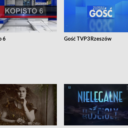
o 6
Gość TVP3 Rzeszów