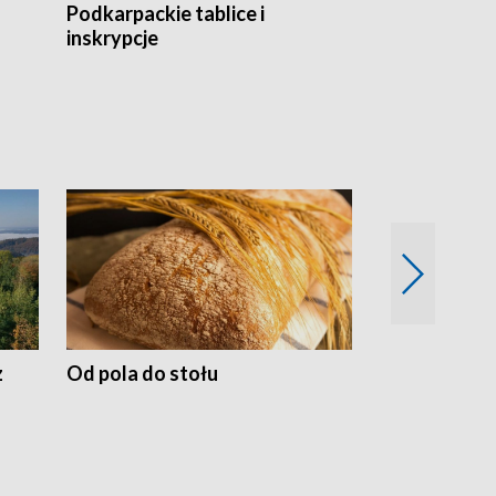
Podkarpackie tablice i
Szlakiem arc
inskrypcje
drewnianej
z
Od pola do stołu
50 lat ochro
przyrodnicz
Zachodnich