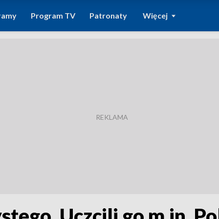
ramy
Program TV
Patronaty
Więcej
tego. Uczcili go m.in. Po