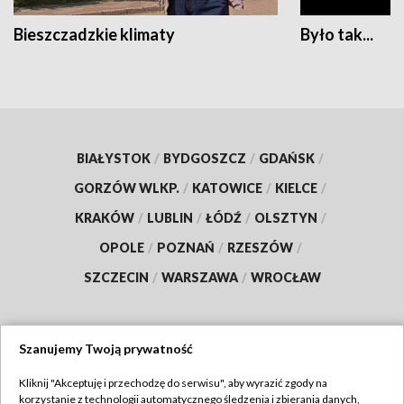
Bieszczadzkie klimaty
Było tak...
BIAŁYSTOK
/
BYDGOSZCZ
/
GDAŃSK
/
GORZÓW WLKP.
/
KATOWICE
/
KIELCE
/
KRAKÓW
/
LUBLIN
/
ŁÓDŹ
/
OLSZTYN
/
OPOLE
/
POZNAŃ
/
RZESZÓW
/
SZCZECIN
/
WARSZAWA
/
WROCŁAW
Szanujemy Twoją prywatność
Dołącz do nas:
Kliknij "Akceptuję i przechodzę do serwisu", aby wyrazić zgody na
korzystanie z technologii automatycznego śledzenia i zbierania danych,
TVP