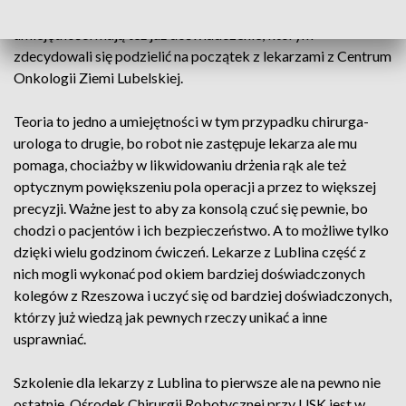
wykonywać operacje robotyczne. Teraz dzięki oprócz
umiejętności mają też już doświadczenie, którym
zdecydowali się podzielić na początek z lekarzami z Centrum
Onkologii Ziemi Lubelskiej.
Teoria to jedno a umiejętności w tym przypadku chirurga-
urologa to drugie, bo robot nie zastępuje lekarza ale mu
pomaga, chociażby w likwidowaniu drżenia rąk ale też
optycznym powiększeniu pola operacji a przez to większej
precyzji. Ważne jest to aby za konsolą czuć się pewnie, bo
chodzi o pacjentów i ich bezpieczeństwo. A to możliwe tylko
dzięki wielu godzinom ćwiczeń. Lekarze z Lublina część z
nich mogli wykonać pod okiem bardziej doświadczonych
kolegów z Rzeszowa i uczyć się od bardziej doświadczonych,
którzy już wiedzą jak pewnych rzeczy unikać a inne
usprawniać.
Szkolenie dla lekarzy z Lublina to pierwsze ale na pewno nie
ostatnie. Ośrodek Chirurgii Robotycznej przy USK jest w