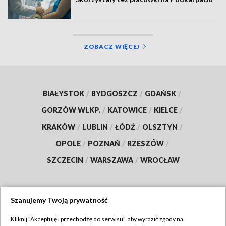
ZOBACZ WIĘCEJ
BIAŁYSTOK
/
BYDGOSZCZ
/
GDAŃSK
/
GORZÓW WLKP.
/
KATOWICE
/
KIELCE
/
KRAKÓW
/
LUBLIN
/
ŁÓDŹ
/
OLSZTYN
/
OPOLE
/
POZNAŃ
/
RZESZÓW
/
SZCZECIN
/
WARSZAWA
/
WROCŁAW
Szanujemy Twoją prywatność
Dołącz do nas:
Kliknij "Akceptuję i przechodzę do serwisu", aby wyrazić zgody na