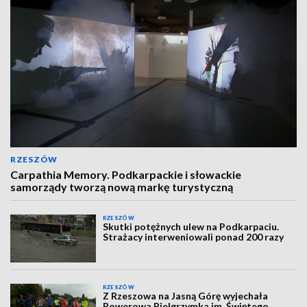
RZESZÓW
Carpathia Memory. Podkarpackie i słowackie
samorządy tworzą nową markę turystyczną
RZESZÓW
Skutki potężnych ulew na Podkarpaciu.
Strażacy interweniowali ponad 200 razy
RZESZÓW
Z Rzeszowa na Jasną Górę wyjechała
Rowerowa Pielgrzymka im. Świętego