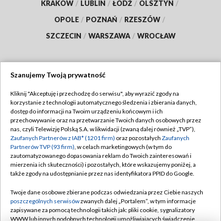
KRAKÓW
/
LUBLIN
/
ŁÓDŹ
/
OLSZTYN
/
OPOLE
/
POZNAŃ
/
RZESZÓW
/
SZCZECIN
/
WARSZAWA
/
WROCŁAW
Szanujemy Twoją prywatność
Dołącz do nas:
Kliknij "Akceptuję i przechodzę do serwisu", aby wyrazić zgody na
korzystanie z technologii automatycznego śledzenia i zbierania danych,
TVP
dostęp do informacji na Twoim urządzeniu końcowym i ich
Abonament TVP
przechowywanie oraz na przetwarzanie Twoich danych osobowych przez
Regulamin TVP
nas, czyli Telewizję Polską S.A. w likwidacji (zwaną dalej również „TVP”),
Emisja w TVP
Polityka prywatności
Zaufanych Partnerów z IAB* (1201 firm)
oraz pozostałych
Zaufanych
Partnerów TVP (93 firm)
, w celach marketingowych (w tym do
Centrum informacji TVP
Moje zgody
zautomatyzowanego dopasowania reklam do Twoich zainteresowań i
mierzenia ich skuteczności) i pozostałych, które wskazujemy poniżej, a
Naziemna Telewizja Cyfrowa
Pomoc
także zgody na udostępnianie przez nas identyfikatora PPID do Google.
Sklep TVP
Biuro reklamy
Twoje dane osobowe zbierane podczas odwiedzania przez Ciebie naszych
Rada Programowa
Kontakt
poszczególnych serwisów
zwanych dalej „Portalem”, w tym informacje
zapisywane za pomocą technologii takich jak: pliki cookie, sygnalizatory
System NOS
WWW lub innych podobnych technologii umożliwiających świadczenie