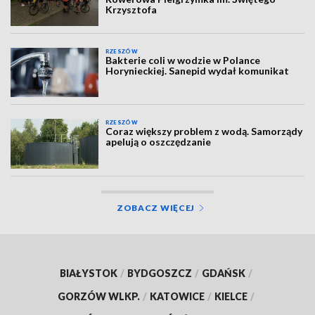
Krzysztofa
RZESZÓW
Bakterie coli w wodzie w Polance
Horynieckiej. Sanepid wydał komunikat
RZESZÓW
Coraz większy problem z wodą. Samorządy
apelują o oszczędzanie
ZOBACZ WIĘCEJ
BIAŁYSTOK
/
BYDGOSZCZ
/
GDAŃSK
/
GORZÓW WLKP.
/
KATOWICE
/
KIELCE
/