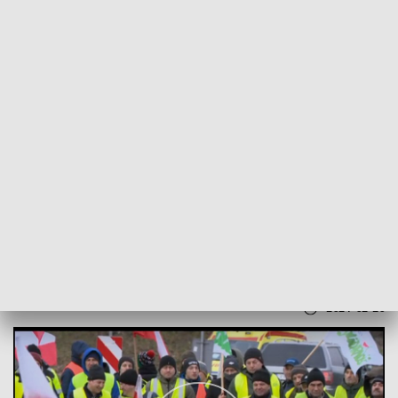
POWRÓT DO
RZESZÓW
TVP REGIONY
Rolnicze blokady na granicy z Ukrainą
2024-02-20