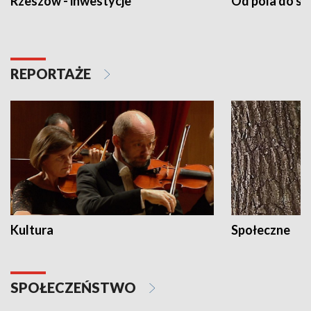
Rzeszów - inwestycje
Od pola do st
REPORTAŻE
Kultura
Społeczne
SPOŁECZEŃSTWO