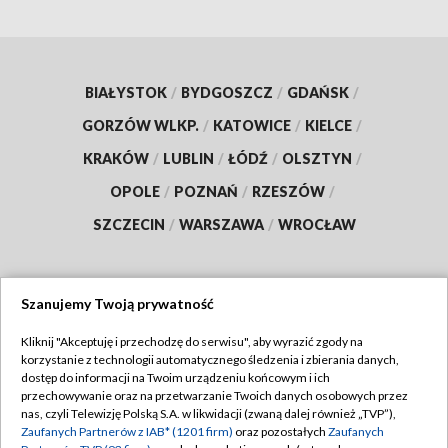
BIAŁYSTOK
/
BYDGOSZCZ
/
GDAŃSK
/
GORZÓW WLKP.
/
KATOWICE
/
KIELCE
/
KRAKÓW
/
LUBLIN
/
ŁÓDŹ
/
OLSZTYN
/
OPOLE
/
POZNAŃ
/
RZESZÓW
/
SZCZECIN
/
WARSZAWA
/
WROCŁAW
Szanujemy Twoją prywatność
Dołącz do nas:
Kliknij "Akceptuję i przechodzę do serwisu", aby wyrazić zgody na
korzystanie z technologii automatycznego śledzenia i zbierania danych,
TVP
dostęp do informacji na Twoim urządzeniu końcowym i ich
Abonament TVP
przechowywanie oraz na przetwarzanie Twoich danych osobowych przez
Regulamin TVP
nas, czyli Telewizję Polską S.A. w likwidacji (zwaną dalej również „TVP”),
Emisja w TVP
Polityka prywatności
Zaufanych Partnerów z IAB* (1201 firm)
oraz pozostałych
Zaufanych