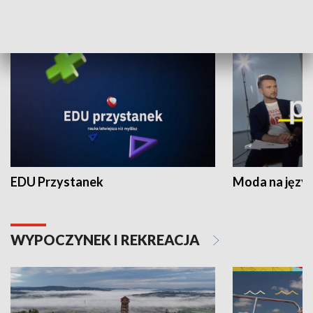
NAUKA I EDUKACJA
EDU Przystanek
Moda na język
WYPOCZYNEK I REKREACJA