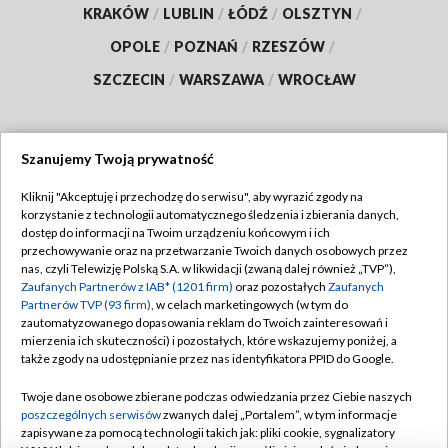
KRAKÓW
/
LUBLIN
/
ŁÓDŹ
/
OLSZTYN
/
OPOLE
/
POZNAŃ
/
RZESZÓW
/
SZCZECIN
/
WARSZAWA
/
WROCŁAW
Szanujemy Twoją prywatność
Dołącz do nas:
Kliknij "Akceptuję i przechodzę do serwisu", aby wyrazić zgody na
korzystanie z technologii automatycznego śledzenia i zbierania danych,
TVP
dostęp do informacji na Twoim urządzeniu końcowym i ich
Abonament TVP
przechowywanie oraz na przetwarzanie Twoich danych osobowych przez
Regulamin TVP
nas, czyli Telewizję Polską S.A. w likwidacji (zwaną dalej również „TVP”),
Emisja w TVP
Polityka prywatności
Zaufanych Partnerów z IAB* (1201 firm)
oraz pozostałych
Zaufanych
Partnerów TVP (93 firm)
, w celach marketingowych (w tym do
Centrum informacji TVP
Moje zgody
zautomatyzowanego dopasowania reklam do Twoich zainteresowań i
mierzenia ich skuteczności) i pozostałych, które wskazujemy poniżej, a
Naziemna Telewizja Cyfrowa
Pomoc
także zgody na udostępnianie przez nas identyfikatora PPID do Google.
Sklep TVP
Biuro reklamy
Twoje dane osobowe zbierane podczas odwiedzania przez Ciebie naszych
Rada Programowa
Kontakt
poszczególnych serwisów
zwanych dalej „Portalem”, w tym informacje
zapisywane za pomocą technologii takich jak: pliki cookie, sygnalizatory
System NOS