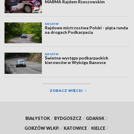
MARMA Rajdem Rzeszowskim
RZESZÓW
Rajdowe mistrzostwa Polski - piąta runda
na drogach Podkarpacia
RZESZÓW
Świetne występy podkarpackich
kierowców w Wyścigu Banovce
ZOBACZ WIĘCEJ
BIAŁYSTOK
/
BYDGOSZCZ
/
GDAŃSK
/
GORZÓW WLKP.
/
KATOWICE
/
KIELCE
/