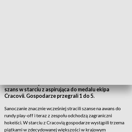
Hokeiści Marmy Ciarko STS przegrali z ekipą Cracovii 1 do 5
Po meczach reprezentacji, rozgrywki wznowiła
Tauron Hokej Liga. W Sanoku mocna osłabiona
kadrowo drużyna Marma Ciarko STS – nie miała
szans w starciu z aspirująca do medalu ekipa
Cracovii. Gospodarze przegrali 1 do 5.
Sanoczanie znacznie wcześniej stracili szanse na awans do
rundy play-off i teraz z zespołu odchodzą zagraniczni
hokeiści. W starciu z Cracovią gospodarze wystąpili trzema
piątkami w zdecydowanej większości w krajowym