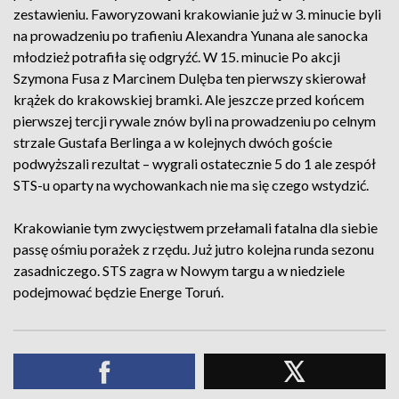
zestawieniu. Faworyzowani krakowianie już w 3. minucie byli
na prowadzeniu po trafieniu Alexandra Yunana ale sanocka
młodzież potrafiła się odgryźć. W 15. minucie Po akcji
Szymona Fusa z Marcinem Dulęba ten pierwszy skierował
krążek do krakowskiej bramki. Ale jeszcze przed końcem
pierwszej tercji rywale znów byli na prowadzeniu po celnym
strzale Gustafa Berlinga a w kolejnych dwóch goście
podwyższali rezultat – wygrali ostatecznie 5 do 1 ale zespół
STS-u oparty na wychowankach nie ma się czego wstydzić.
Krakowianie tym zwycięstwem przełamali fatalna dla siebie
passę ośmiu porażek z rzędu. Już jutro kolejna runda sezonu
zasadniczego. STS zagra w Nowym targu a w niedziele
podejmować będzie Energe Toruń.