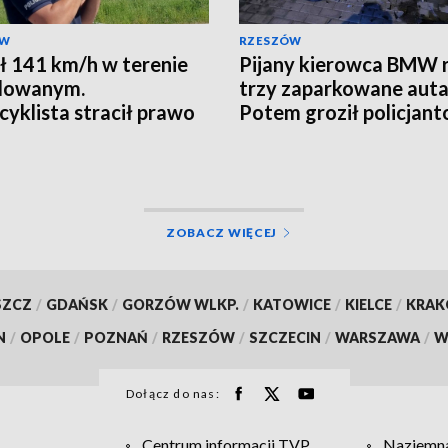
ÓW
RZESZÓW
ł 141 km/h w terenie
Pijany kierowca BMW r
dowanym.
trzy zaparkowane auta
yklista stracił prawo
Potem groził policjan
ZOBACZ WIĘCEJ
SZCZ
/
GDAŃSK
/
GORZÓW WLKP.
/
KATOWICE
/
KIELCE
/
KRA
N
/
OPOLE
/
POZNAŃ
/
RZESZÓW
/
SZCZECIN
/
WARSZAWA
/
W
Dołącz do nas:
Centrum informacji TVP
Naziemna