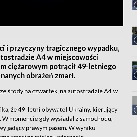
ści i przyczyny tragicznego wypadku,
utostradzie A4 w miejscowości
em ciężarowym potrącił 49-letniego
nanych obrażeń zmarł.
ze środy na czwartek, na autostradzie A4 w
ka, że 49-letni obywatel Ukrainy, kierujący
m. W momencie gdy wysiadał z samochodu,
owy jadący prawym pasem. W wyniku
na zmarł na miejscu zdarzenia.