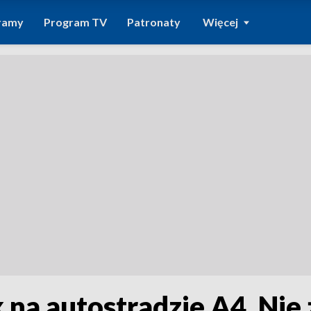
ramy
Program TV
Patronaty
Więcej
na autostradzie A4. Nie 