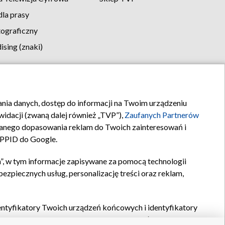
la prasy
tograficzny
sing (znaki)
klamy
Kontakt
rania danych, dostęp do informacji na Twoim urządzeniu
idacji (zwaną dalej również „TVP”),
Zaufanych Partnerów
anego dopasowania reklam do Twoich zainteresowań i
a PPID do Google.
”, w tym informacje zapisywane za pomocą technologii
zpiecznych usług, personalizację treści oraz reklam,
identyfikatory Twoich urządzeń końcowych i identyfikatory
P,
Zaufanych Partnerów z IAB
oraz pozostałych
Zaufanych