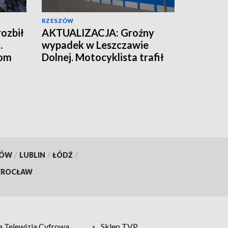
RZESZÓW
ozbił
AKTUALIZACJA: Groźny
.
wypadek w Leszczawie
tom
Dolnej. Motocyklista trafił
do szpitala
KÓW
/
LUBLIN
/
ŁÓDŹ
/
ROCŁAW
 Telewizja Cyfrowa
Sklep TVP