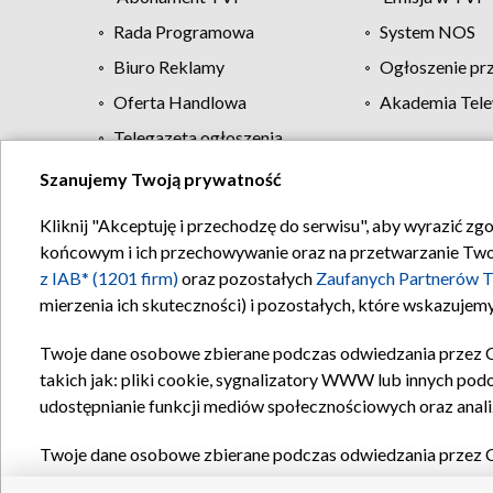
Rada Programowa
System NOS
Biuro Reklamy
Ogłoszenie pr
Oferta Handlowa
Akademia Tele
Telegazeta ogłoszenia
Szanujemy Twoją prywatność
Regulamin TVP
Kliknij "Akceptuję i przechodzę do serwisu", aby wyrazić zg
końcowym i ich przechowywanie oraz na przetwarzanie Twoich
z IAB* (1201 firm)
oraz pozostałych
Zaufanych Partnerów T
mierzenia ich skuteczności) i pozostałych, które wskazujemy
Twoje dane osobowe zbierane podczas odwiedzania przez 
takich jak: pliki cookie, sygnalizatory WWW lub innych pod
udostępnianie funkcji mediów społecznościowych oraz anali
Twoje dane osobowe zbierane podczas odwiedzania przez 
plików cookie, informacje o Twoich wyszukiwaniach w serwi