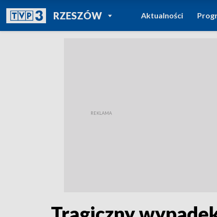
POWRÓT DO
RZESZÓW
Aktualności
Prog
TVP REGIONY
Tragiczny wypadek 