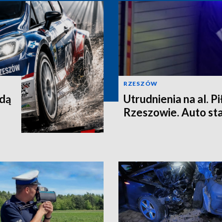
RZESZÓW
ędą
Utrudnienia na al. P
Rzeszowie. Auto st