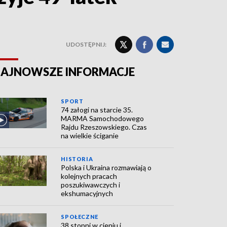
UDOSTĘPNIJ:
AJNOWSZE INFORMACJE
SPORT
74 załogi na starcie 35.
MARMA Samochodowego
Rajdu Rzeszowskiego. Czas
na wielkie ściganie
HISTORIA
Polska i Ukraina rozmawiają o
kolejnych pracach
poszukiwawczych i
ekshumacyjnych
SPOŁECZNE
38 stopni w cieniu i