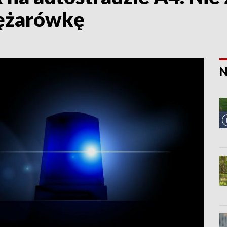
iężarówkę
N