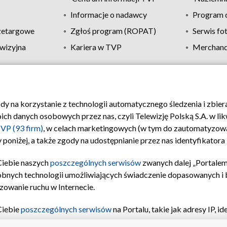
Informacje o nadawcy
Program d
zetargowe
Zgłoś program (ROPAT)
Serwis fo
wizyjna
Kariera w TVP
Merchandi
Polityka prywatności
Moje zgody
Pomoc
Biuro re
ody na korzystanie z technologii automatycznego śledzenia i zbie
 danych osobowych przez nas, czyli Telewizję Polską S.A. w likw
VP (93 firm)
, w celach marketingowych (w tym do zautomatyzow
 poniżej, a także zgody na udostępnianie przez nas identyfikator
Ciebie naszych
poszczególnych serwisów
zwanych dalej „Portalem
obnych technologii umożliwiających świadczenie dopasowanych i be
zowanie ruchu w Internecie.
Ciebie
poszczególnych serwisów
na Portalu, takie jak adresy IP, 
sach Portalu czy historia odwiedzin będą przetwarzane przez TV