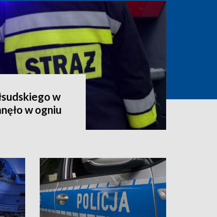
iłsudskiego w
anęło w ogniu