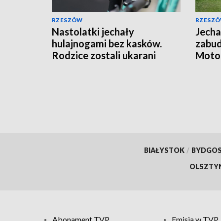
RZESZÓW
RZESZ
Nastolatki jechały
Jecha
hulajnogami bez kasków.
zabu
Rodzice zostali ukarani
Motoc
mandatami
jazdy
BIAŁYSTOK
/
BYDGO
OLSZTY
Abonament TVP
Emisja w TVP