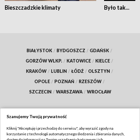
Bieszczadzkie klimaty
Było tak...
BIAŁYSTOK
/
BYDGOSZCZ
/
GDAŃSK
/
GORZÓW WLKP.
/
KATOWICE
/
KIELCE
/
KRAKÓW
/
LUBLIN
/
ŁÓDŹ
/
OLSZTYN
/
OPOLE
/
POZNAŃ
/
RZESZÓW
/
SZCZECIN
/
WARSZAWA
/
WROCŁAW
Szanujemy Twoją prywatność
Dołącz do nas:
Kliknij "Akceptuję i przechodzę do serwisu", aby wyrazić zgody na
korzystanie z technologii automatycznego śledzenia i zbierania danych,
TVP
dostęp do informacji na Twoim urządzeniu końcowym i ich