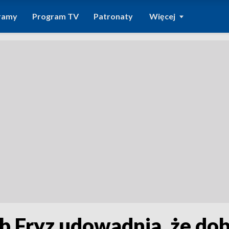
ramy
Program TV
Patronaty
Więcej
 Fryz udowadnia, że dobr