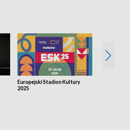
Europejski Stadion Kultury
Magazyn Kul
2025