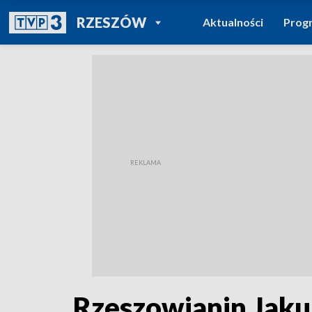
POWRÓT DO
RZESZÓW
Aktualności
Prog
TVP REGIONY
Rzeszowianin Jakub