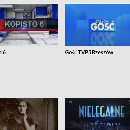
o 6
Gość TVP3 Rzeszów