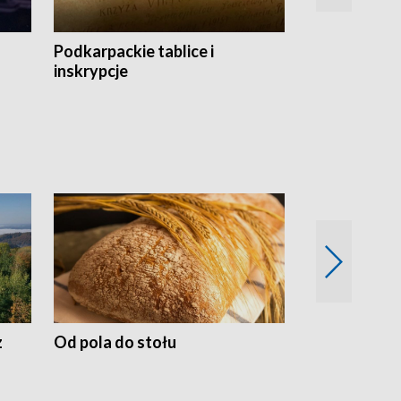
Podkarpackie tablice i
Szlakiem arc
inskrypcje
drewnianej
z
Od pola do stołu
50 lat ochro
przyrodnicz
Zachodnich