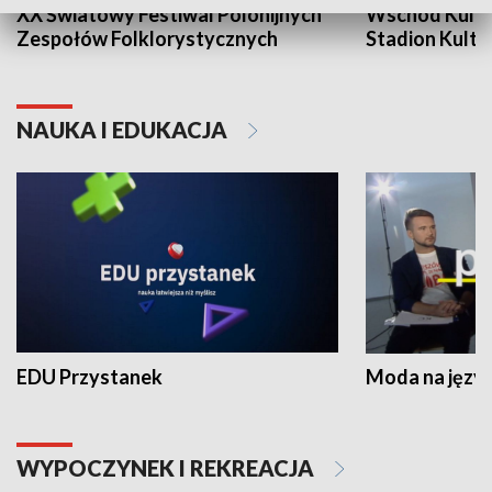
XX Światowy Festiwal Polonijnych
Wschód Kultur
Zespołów Folklorystycznych
Stadion Kultu
NAUKA I EDUKACJA
EDU Przystanek
Moda na język
WYPOCZYNEK I REKREACJA