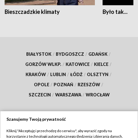
Bieszczadzkie klimaty
Było tak...
BIAŁYSTOK
/
BYDGOSZCZ
/
GDAŃSK
/
GORZÓW WLKP.
/
KATOWICE
/
KIELCE
/
KRAKÓW
/
LUBLIN
/
ŁÓDŹ
/
OLSZTYN
/
OPOLE
/
POZNAŃ
/
RZESZÓW
/
SZCZECIN
/
WARSZAWA
/
WROCŁAW
Szanujemy Twoją prywatność
Dołącz do nas:
Kliknij "Akceptuję i przechodzę do serwisu", aby wyrazić zgody na
korzystanie z technologii automatycznego śledzenia i zbierania danych,
TVP