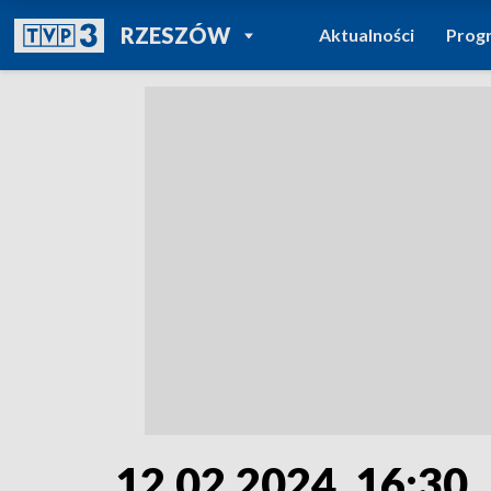
POWRÓT DO
RZESZÓW
Aktualności
Prog
TVP REGIONY
12.02.2024, 16:30