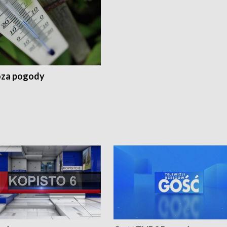
za pogody