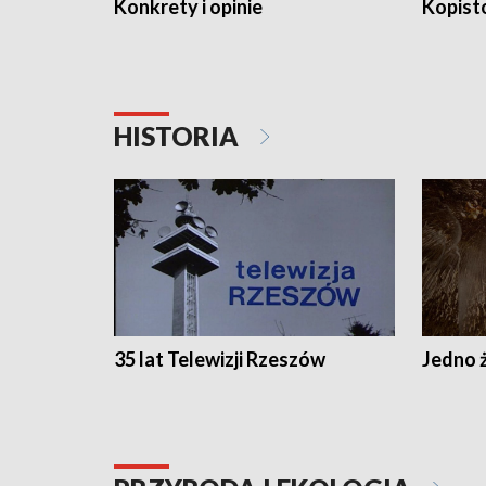
Konkrety i opinie
Kopist
HISTORIA
35 lat Telewizji Rzeszów
Jedno ż