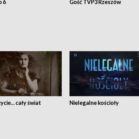
o 6
Gość TVP3 Rzeszów
ycie... cały świat
Nielegalne kościoły