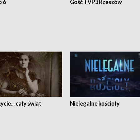
o 6
Gość TVP3 Rzeszów
ycie... cały świat
Nielegalne kościoły