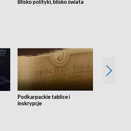
Blisko polityki, blisko świata
Popołudnie 
Podkarpackie tablice i
Szlakiem arc
inskrypcje
drewnianej