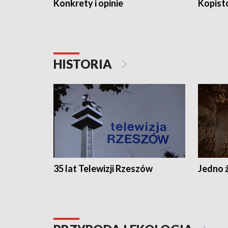
Konkrety i opinie
Kopist
HISTORIA
35 lat Telewizji Rzeszów
Jedno ż