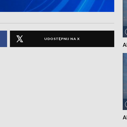
UDOSTĘPNIJ NA X
A
A