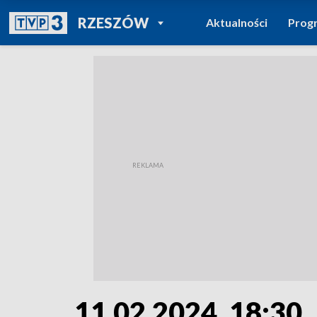
POWRÓT DO
RZESZÓW
Aktualności
Prog
TVP REGIONY
11.02.2024, 18:30