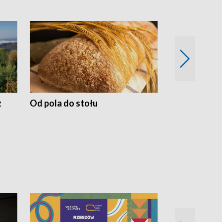
z
Od pola do stołu
50 lat ochro
przyrodnicz
Zachodnich