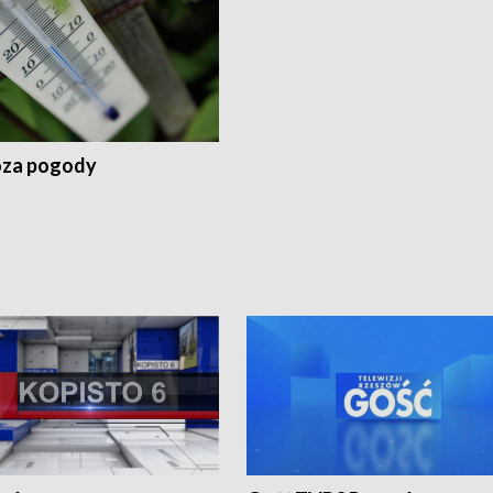
za pogody