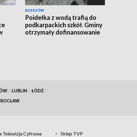
RZESZÓW
Poidełka z wodą trafią do
ce
podkarpackich szkół. Gminy
w
otrzymały dofinansowanie
KÓW
/
LUBLIN
/
ŁÓDŹ
/
ROCŁAW
 Telewizja Cyfrowa
Sklep TVP