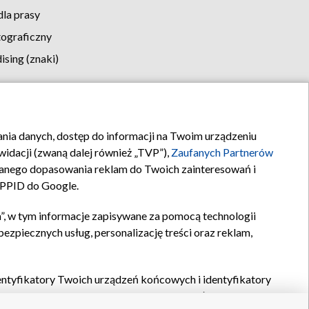
la prasy
tograficzny
sing (znaki)
klamy
Kontakt
rania danych, dostęp do informacji na Twoim urządzeniu
idacji (zwaną dalej również „TVP”),
Zaufanych Partnerów
anego dopasowania reklam do Twoich zainteresowań i
a PPID do Google.
”, w tym informacje zapisywane za pomocą technologii
zpiecznych usług, personalizację treści oraz reklam,
identyfikatory Twoich urządzeń końcowych i identyfikatory
P,
Zaufanych Partnerów z IAB
oraz pozostałych
Zaufanych