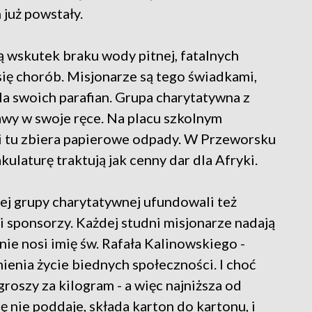
 już powstały.
ą wskutek braku wody pitnej, fatalnych
ię chorób. Misjonarze są tego świadkami,
la swoich parafian. Grupa charytatywna z
awy w swoje ręce. Na placu szkolnym
 i tu zbiera papierowe odpady. W Przeworsku
kulaturę traktują jak cenny dar dla Afryki.
ej grupy charytatywnej ufundowali też
 sponsorzy. Każdej studni misjonarze nadają
ie nosi imię św. Rafała Kalinowskiego -
ienia życie biednych społeczności. I choć
roszy za kilogram - a więc najniższa od
ę nie poddaje, składa karton do kartonu, i