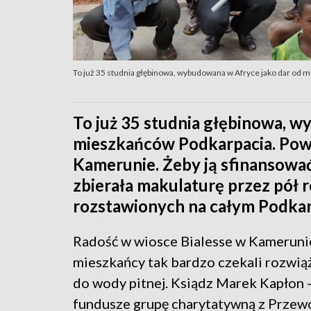
To już 35 studnia głębinowa, wybudowana w Afryce jako dar od 
To już 35 studnia głębinowa, w
mieszkańców Podkarpacia. Pows
Kamerunie. Żeby ją sfinansowa
zbierała makulaturę przez pół
rozstawionych na całym Podkar
Radość w wiosce Bialesse w Kamerunie
mieszkańcy tak bardzo czekali rozwią
do wody pitnej. Ksiądz Marek Kapłon -
fundusze grupę charytatywną z Przewor