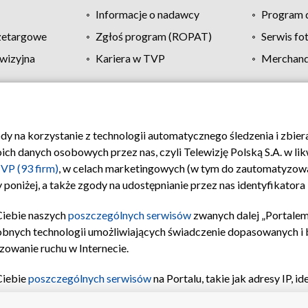
Informacje o nadawcy
Program d
zetargowe
Zgłoś program (ROPAT)
Serwis fo
wizyjna
Kariera w TVP
Merchandi
Polityka prywatności
Moje zgody
Pomoc
Biuro re
ody na korzystanie z technologii automatycznego śledzenia i zbie
 danych osobowych przez nas, czyli Telewizję Polską S.A. w likw
VP (93 firm)
, w celach marketingowych (w tym do zautomatyzow
 poniżej, a także zgody na udostępnianie przez nas identyfikator
Ciebie naszych
poszczególnych serwisów
zwanych dalej „Portalem
obnych technologii umożliwiających świadczenie dopasowanych i be
zowanie ruchu w Internecie.
Ciebie
poszczególnych serwisów
na Portalu, takie jak adresy IP, 
sach Portalu czy historia odwiedzin będą przetwarzane przez TV