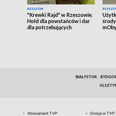
RZESZÓW
RZESZ
"Krewki Rajd" w Rzeszowie.
Użytk
Hołd dla powstańców i dar
środy
dla potrzebujących
mOby
przyw
doku
BIAŁYSTOK
/
BYDGO
OLSZTY
Abonament TVP
Emisja w TVP