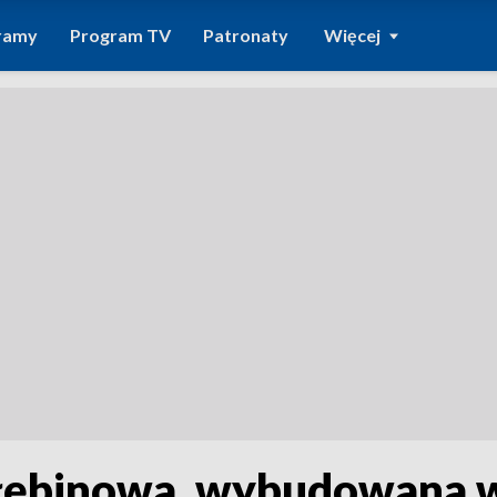
ramy
Program TV
Patronaty
Więcej
 głębinowa, wybudowana w