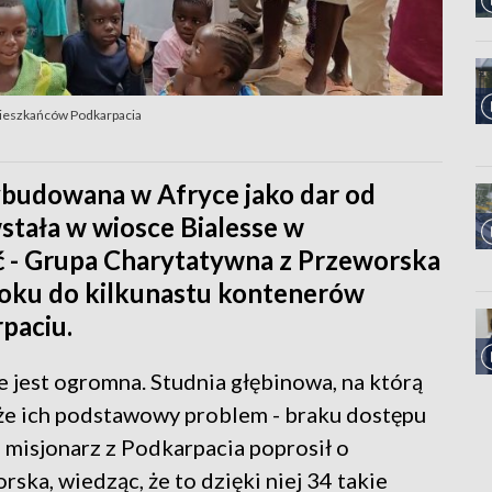
mieszkańców Podkarpacia
ybudowana w Afryce jako dar od
tała w wiosce Bialesse w
ć - Grupa Charytatywna z Przeworska
 roku do kilkunastu kontenerów
paciu.
 jest ogromna. Studnia głębinowa, na którą
że ich podstawowy problem - braku dostępu
 misjonarz z Podkarpacia poprosił o
ska, wiedząc, że to dzięki niej 34 takie