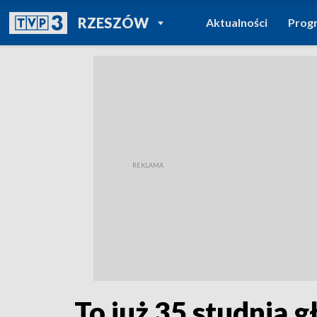
POWRÓT DO
RZESZÓW
Aktualności
Prog
TVP REGIONY
To już 35 studnia