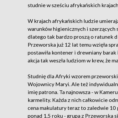
studnie w sześciu afrykańskich krajach
W krajach afrykańskich ludzie umieraj
warunków higienicznych i szerzących s
dlatego tak bardzo proszą o ratunek d
Przeworska już 12 lat temu wzięła spr
postawiła kontener i drewniany barak
akcja tak weszła ludziom w krew, że ma
Studnię dla Afryki wzorem przeworski
Wojownicy Maryi. Ale też indywidualni
imię patrona. Ta najnowsza - w Kamerun
karmelity. Każda z nich całkowicie odm
cena makulatury teraz to zaledwie 10 g
ponad 1,5 roku - grupa z Przeworska si