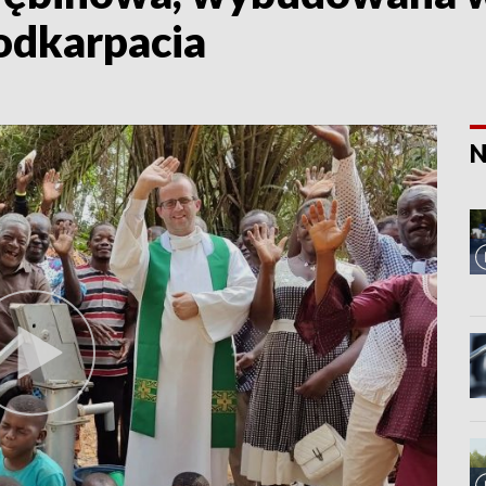
odkarpacia
N