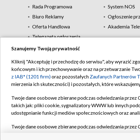
Rada Programowa
System NOS
Biuro Reklamy
Ogłoszenie pr
Oferta Handlowa
Akademia Tele
Telegazeta ogłoszenia
Szanujemy Twoją prywatność
Regulamin TVP
Kliknij "Akceptuję i przechodzę do serwisu", aby wyrazić zg
końcowym i ich przechowywanie oraz na przetwarzanie Twoich
z IAB* (1201 firm)
oraz pozostałych
Zaufanych Partnerów T
mierzenia ich skuteczności) i pozostałych, które wskazujemy
Twoje dane osobowe zbierane podczas odwiedzania przez 
takich jak: pliki cookie, sygnalizatory WWW lub innych pod
udostępnianie funkcji mediów społecznościowych oraz anali
Twoje dane osobowe zbierane podczas odwiedzania przez 
plików cookie, informacje o Twoich wyszukiwaniach w serwi