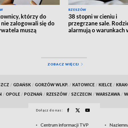
ÓW
RZESZÓW
ownicy, którzy do
38 stopni w cieniu i
 nie zalogowali się do
przegrzane sale. Rodzi
watela muszą
alarmują o warunkach 
rócić ważność
szpitalu
mentów
ZOBACZ WIĘCEJ
SZCZ
/
GDAŃSK
/
GORZÓW WLKP.
/
KATOWICE
/
KIELCE
/
KRA
N
/
OPOLE
/
POZNAŃ
/
RZESZÓW
/
SZCZECIN
/
WARSZAWA
/
W
Dołącz do nas:
Centrum informacji TVP
Naziemna