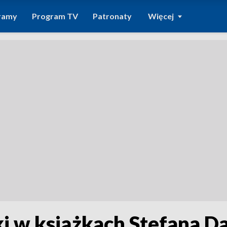
ramy
Program TV
Patronaty
Więcej
i w książkach Stefana D