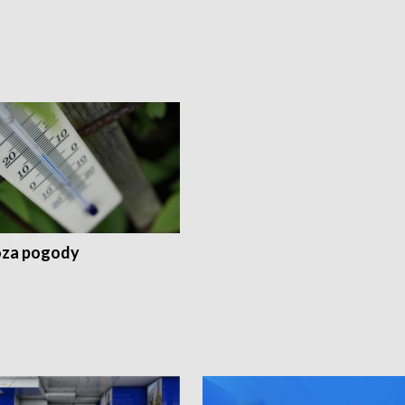
za pogody