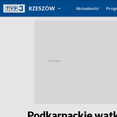
POWRÓT DO
RZESZÓW
Aktualności
Prog
TVP REGIONY
Podkarpackie wątk