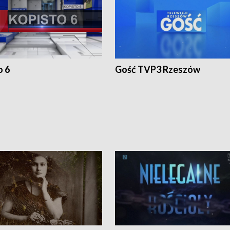
o 6
Gość TVP3 Rzeszów