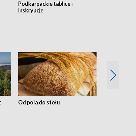
Podkarpackie tablice i
Szlakiem arc
inskrypcje
drewnianej
z
Od pola do stołu
50 lat ochro
przyrodnicz
Zachodnich