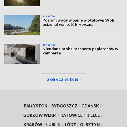
RZESZÓW
Poziom wody w Sanie w Stalowej Woli
osiągnął wartość krytyczną
RZESZÓW
Nieudana próba przemytu papierosów w
kamperze
ZOBACZ WIĘCEJ
BIAŁYSTOK
/
BYDGOSZCZ
/
GDAŃSK
/
GORZÓW WLKP.
/
KATOWICE
/
KIELCE
/
KRAKÓW
/
LUBLIN
/
ŁÓDŹ
/
OLSZTYN
/