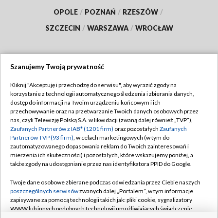
OPOLE
/
POZNAŃ
/
RZESZÓW
/
SZCZECIN
/
WARSZAWA
/
WROCŁAW
Szanujemy Twoją prywatność
Dołącz do nas:
Kliknij "Akceptuję i przechodzę do serwisu", aby wyrazić zgody na
korzystanie z technologii automatycznego śledzenia i zbierania danych,
TVP
dostęp do informacji na Twoim urządzeniu końcowym i ich
Abonament TVP
przechowywanie oraz na przetwarzanie Twoich danych osobowych przez
Regulamin TVP
nas, czyli Telewizję Polską S.A. w likwidacji (zwaną dalej również „TVP”),
Emisja w TVP
Polityka prywatności
Zaufanych Partnerów z IAB* (1201 firm)
oraz pozostałych
Zaufanych
Partnerów TVP (93 firm)
, w celach marketingowych (w tym do
Centrum informacji TVP
Moje zgody
zautomatyzowanego dopasowania reklam do Twoich zainteresowań i
mierzenia ich skuteczności) i pozostałych, które wskazujemy poniżej, a
Naziemna Telewizja Cyfrowa
Pomoc
także zgody na udostępnianie przez nas identyfikatora PPID do Google.
Sklep TVP
Biuro reklamy
Twoje dane osobowe zbierane podczas odwiedzania przez Ciebie naszych
Rada Programowa
Kontakt
poszczególnych serwisów
zwanych dalej „Portalem”, w tym informacje
zapisywane za pomocą technologii takich jak: pliki cookie, sygnalizatory
System NOS
WWW lub innych podobnych technologii umożliwiających świadczenie
dopasowanych i bezpiecznych usług, personalizację treści oraz reklam,