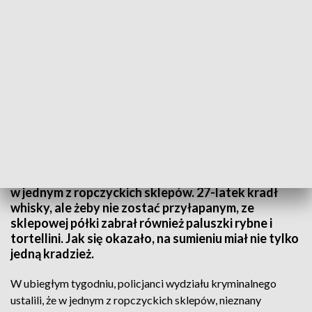
fot. arch.
Policjanci wydziału kryminalnego ropczyckiej
komendy wytypowali sprawcę kradzieży alkoholu
w jednym z ropczyckich sklepów. 27-latek kradł
whisky, ale żeby nie zostać przyłapanym, ze
sklepowej półki zabrał również paluszki rybne i
tortellini. Jak się okazało, na sumieniu miał nie tylko
jedną kradzież.
W ubiegłym tygodniu, policjanci wydziału kryminalnego
ustalili, że w jednym z ropczyckich sklepów, nieznany