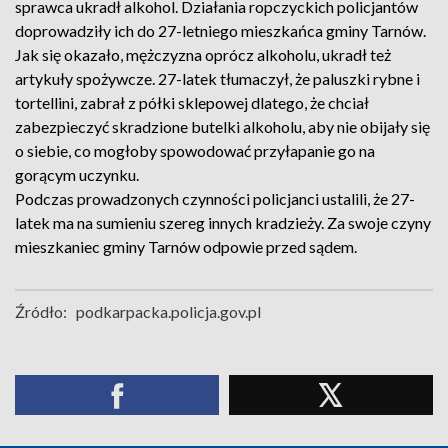
sprawca ukradł alkohol. Działania ropczyckich policjantów
doprowadziły ich do 27-letniego mieszkańca gminy Tarnów.
Jak się okazało, mężczyzna oprócz alkoholu, ukradł też
artykuły spożywcze. 27-latek tłumaczył, że paluszki rybne i
tortellini, zabrał z półki sklepowej dlatego, że chciał
zabezpieczyć skradzione butelki alkoholu, aby nie obijały się
o siebie, co mogłoby spowodować przyłapanie go na
gorącym uczynku.
Podczas prowadzonych czynności policjanci ustalili, że 27-
latek ma na sumieniu szereg innych kradzieży. Za swoje czyny
mieszkaniec gminy Tarnów odpowie przed sądem.
Źródło:
podkarpacka.policja.gov.pl