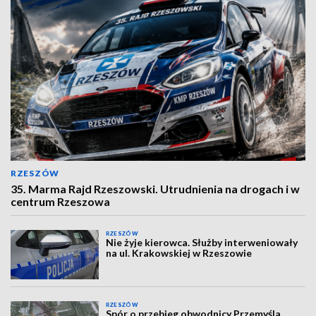
RZESZÓW
35. Marma Rajd Rzeszowski. Utrudnienia na drogach i w
centrum Rzeszowa
RZESZÓW
Nie żyje kierowca. Służby interweniowały
na ul. Krakowskiej w Rzeszowie
RZESZÓW
Spór o przebieg obwodnicy Przemyśla.