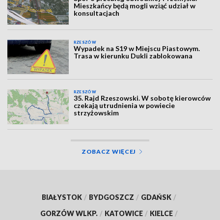
Mieszkańcy będą mogli wziąć udział w
konsultacjach
RZESZÓW
Wypadek na S19 w Miejscu Piastowym.
Trasa w kierunku Dukli zablokowana
RZESZÓW
35. Rajd Rzeszowski. W sobotę kierowców
czekają utrudnienia w powiecie
strzyżowskim
ZOBACZ WIĘCEJ
BIAŁYSTOK
/
BYDGOSZCZ
/
GDAŃSK
/
GORZÓW WLKP.
/
KATOWICE
/
KIELCE
/