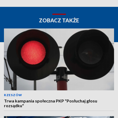
ZOBACZ TAKŻE
RZESZÓW
Trwa kampania społeczna PKP "Posłuchaj głosu
rozsądku"