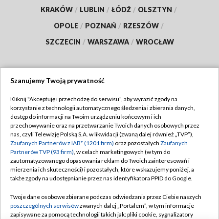
KRAKÓW
/
LUBLIN
/
ŁÓDŹ
/
OLSZTYN
/
OPOLE
/
POZNAŃ
/
RZESZÓW
/
SZCZECIN
/
WARSZAWA
/
WROCŁAW
Szanujemy Twoją prywatność
Dołącz do nas:
Kliknij "Akceptuję i przechodzę do serwisu", aby wyrazić zgody na
korzystanie z technologii automatycznego śledzenia i zbierania danych,
TVP
dostęp do informacji na Twoim urządzeniu końcowym i ich
Abonament TVP
przechowywanie oraz na przetwarzanie Twoich danych osobowych przez
Regulamin TVP
nas, czyli Telewizję Polską S.A. w likwidacji (zwaną dalej również „TVP”),
Emisja w TVP
Polityka prywatności
Zaufanych Partnerów z IAB* (1201 firm)
oraz pozostałych
Zaufanych
Partnerów TVP (93 firm)
, w celach marketingowych (w tym do
Centrum informacji TVP
Moje zgody
zautomatyzowanego dopasowania reklam do Twoich zainteresowań i
mierzenia ich skuteczności) i pozostałych, które wskazujemy poniżej, a
Naziemna Telewizja Cyfrowa
Pomoc
także zgody na udostępnianie przez nas identyfikatora PPID do Google.
Sklep TVP
Biuro reklamy
Twoje dane osobowe zbierane podczas odwiedzania przez Ciebie naszych
Rada Programowa
Kontakt
poszczególnych serwisów
zwanych dalej „Portalem”, w tym informacje
zapisywane za pomocą technologii takich jak: pliki cookie, sygnalizatory