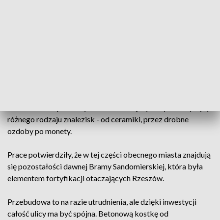
historii Rzeszowa. Przebudowa ulicy kosztuje 13
milionów złotych.
Klucze różnej wielkości służące do otwierania drzwi różnego
rodzaju skrzyń, schowków - t o jedne z przedmiotów
znalezionych przez archeologów. Były to największe prace
archeologiczne w obrębie dawnego starego miasta.
Poszukiwania prowadzono do głębokości około 4 metrów -
ze względów bezpieczeństwa, bo wykopy są między
kamienicami. Spod ulicy Grunwaldzkiej wydobyto 50 tysięcy
różnego rodzaju znalezisk - od ceramiki, przez drobne
ozdoby po monety.
Prace potwierdziły, że w tej części obecnego miasta znajdują
się pozostałości dawnej Bramy Sandomierskiej, która była
elementem fortyfikacji otaczających Rzeszów.
Przebudowa to na razie utrudnienia, ale dzięki inwestycji
całość ulicy ma być spójna. Betonową kostkę od