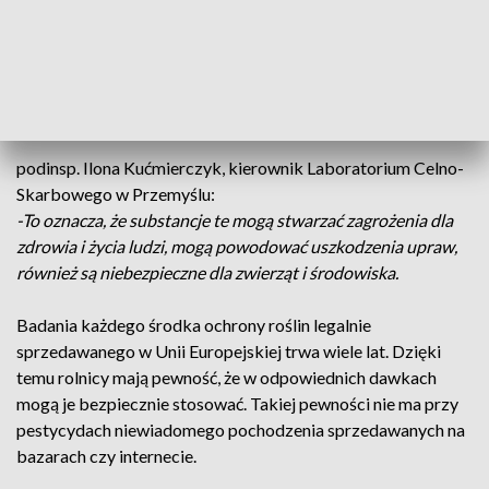
kilogramów i litrów pestycydów. W 2022 roku było ich trzy
razy więcej. Próbki takich preparatów trafiają między innymi
do laboratorium celno-skarbowego w Przemyślu. Po badaniu
często okazuje się, że zawierają substancje zabronione w
Polsce i Unii Europejskiej.
podinsp. Ilona Kućmierczyk, kierownik Laboratorium Celno-
Skarbowego w Przemyślu:
-To oznacza, że substancje te mogą stwarzać zagrożenia dla
zdrowia i życia ludzi, mogą powodować uszkodzenia upraw,
również są niebezpieczne dla zwierząt i środowiska.
Badania każdego środka ochrony roślin legalnie
sprzedawanego w Unii Europejskiej trwa wiele lat. Dzięki
temu rolnicy mają pewność, że w odpowiednich dawkach
mogą je bezpiecznie stosować. Takiej pewności nie ma przy
pestycydach niewiadomego pochodzenia sprzedawanych na
bazarach czy internecie.