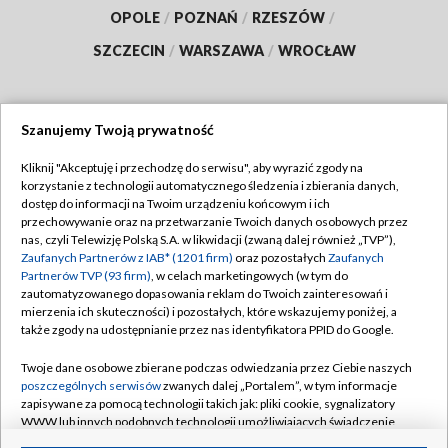
OPOLE
/
POZNAŃ
/
RZESZÓW
/
SZCZECIN
/
WARSZAWA
/
WROCŁAW
Szanujemy Twoją prywatność
Dołącz do nas:
Kliknij "Akceptuję i przechodzę do serwisu", aby wyrazić zgody na
korzystanie z technologii automatycznego śledzenia i zbierania danych,
TVP
dostęp do informacji na Twoim urządzeniu końcowym i ich
Abonament TVP
przechowywanie oraz na przetwarzanie Twoich danych osobowych przez
Regulamin TVP
nas, czyli Telewizję Polską S.A. w likwidacji (zwaną dalej również „TVP”),
Emisja w TVP
Polityka prywatności
Zaufanych Partnerów z IAB* (1201 firm)
oraz pozostałych
Zaufanych
Partnerów TVP (93 firm)
, w celach marketingowych (w tym do
Centrum informacji TVP
Moje zgody
zautomatyzowanego dopasowania reklam do Twoich zainteresowań i
mierzenia ich skuteczności) i pozostałych, które wskazujemy poniżej, a
Naziemna Telewizja Cyfrowa
Pomoc
także zgody na udostępnianie przez nas identyfikatora PPID do Google.
Sklep TVP
Biuro reklamy
Twoje dane osobowe zbierane podczas odwiedzania przez Ciebie naszych
Rada Programowa
Kontakt
poszczególnych serwisów
zwanych dalej „Portalem”, w tym informacje
zapisywane za pomocą technologii takich jak: pliki cookie, sygnalizatory
System NOS
WWW lub innych podobnych technologii umożliwiających świadczenie
dopasowanych i bezpiecznych usług, personalizację treści oraz reklam,
Informacje o nadawcy