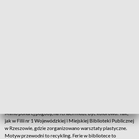
Półmetek podkarpackich ferii za nami
Zajęcia sportowe i plastyczne, warsztaty
rękodzielnicze, wycieczki do muzeów czy galerii
sztuki - między innymi w taki sposób uczniowie z
Podkarpacia spędzają ferie. Półmetek za nami. Ale
wciąż na dzieci i młodzież czeka sporo atrakcji.
Wiele z nich jest darmowych.
Mimo ponurej pogody, na feriach może być kolorowo. Tak,
jak w Filii nr 1 Wojewódzkiej i Miejskiej Biblioteki Publicznej
w Rzeszowie, gdzie zorganizowano warsztaty plastyczne.
Motyw przewodni to recykling. Ferie w bibliotece to