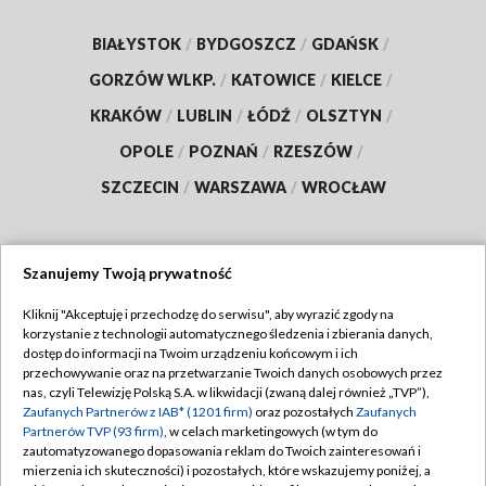
BIAŁYSTOK
/
BYDGOSZCZ
/
GDAŃSK
/
GORZÓW WLKP.
/
KATOWICE
/
KIELCE
/
KRAKÓW
/
LUBLIN
/
ŁÓDŹ
/
OLSZTYN
/
OPOLE
/
POZNAŃ
/
RZESZÓW
/
SZCZECIN
/
WARSZAWA
/
WROCŁAW
Szanujemy Twoją prywatność
Dołącz do nas:
Kliknij "Akceptuję i przechodzę do serwisu", aby wyrazić zgody na
korzystanie z technologii automatycznego śledzenia i zbierania danych,
TVP
dostęp do informacji na Twoim urządzeniu końcowym i ich
Abonament TVP
przechowywanie oraz na przetwarzanie Twoich danych osobowych przez
Regulamin TVP
nas, czyli Telewizję Polską S.A. w likwidacji (zwaną dalej również „TVP”),
Emisja w TVP
Polityka prywatności
Zaufanych Partnerów z IAB* (1201 firm)
oraz pozostałych
Zaufanych
Partnerów TVP (93 firm)
, w celach marketingowych (w tym do
Centrum informacji TVP
Moje zgody
zautomatyzowanego dopasowania reklam do Twoich zainteresowań i
mierzenia ich skuteczności) i pozostałych, które wskazujemy poniżej, a
Naziemna Telewizja Cyfrowa
Pomoc