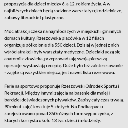
propozycja dla dzieci między 6. a 12. rokiem życia. A w
najbliższych dniach będą rodzinne warsztaty rękodzielnicze,
zabawy literackie i plastyczne.
Moc atrakcji czeka na najmłodszych w miejskich i gminnych
domach kultury. Rzeszowska placówka w 12 filiach
organizuje półkolonie dla 550 dzieci. Dzisiaj w jednej z nich
wśród atrakcji były warsztaty medyczne. Dzieciaki uczą się
anatomii człowieka, przeprowadzają swoją pierwszą
operacje, wystawiają receptę. Duże było też zainteresowanie
- zajęte są wszystkie miejsca, jest nawet lista rezerwowa.
Ferie na sportowo proponuje Rzeszowski Ośrodek Sportu i
Rekreacji. Między innymi zajęcia na basenie dla mniej i
bardziej doświadczonych pływaków. Zapisy cały czas trwają.
90 minut zajęć kosztuje 5 złotych. Na Podkarpaciu
zarejestrowano ponad 360 różnych form wypoczynku, z
których korzysta około 13 tys. dzieci i młodzieży.