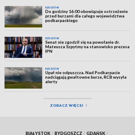
RZESZÓW
Do godziny 16:00 obowiązuje ostrzeżenie
przed burzami dla całego województwa
podkarpackiego
RZESZÓW
Senat nie zgodził się na powołanie dr.
Mateusza Szpytmy na stanowisko prezesa
IPN
RZESZÓW
Upał nie odpuszcza. Nad Podkarpacie
nadciągają gwałtowne burze, RCB wysyła
alerty
ZOBACZ WIĘCEJ
BIAŁYSTOK
/
BYDGOSZCZ
/
GDAŃSK
/