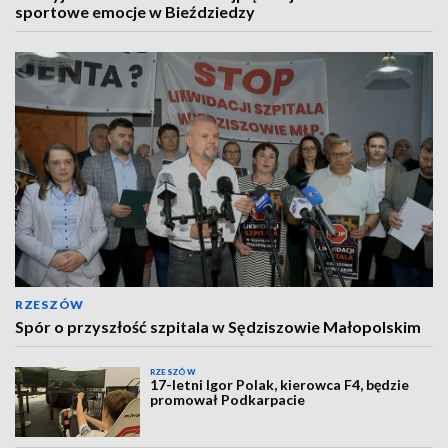
sportowe emocje w Bieździedzy
RZESZÓW
Spór o przyszłość szpitala w Sędziszowie Małopolskim
RZESZÓW
17-letni Igor Polak, kierowca F4, będzie
promował Podkarpacie