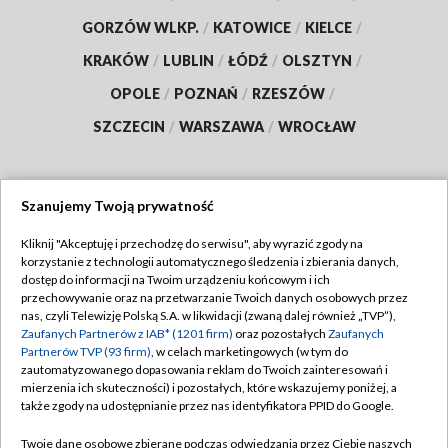
GORZÓW WLKP.
/
KATOWICE
/
KIELCE
/
KRAKÓW
/
LUBLIN
/
ŁÓDŹ
/
OLSZTYN
/
OPOLE
/
POZNAŃ
/
RZESZÓW
/
SZCZECIN
/
WARSZAWA
/
WROCŁAW
Szanujemy Twoją prywatność
Dołącz do nas:
Kliknij "Akceptuję i przechodzę do serwisu", aby wyrazić zgody na
korzystanie z technologii automatycznego śledzenia i zbierania danych,
TVP
dostęp do informacji na Twoim urządzeniu końcowym i ich
Abonament TVP
przechowywanie oraz na przetwarzanie Twoich danych osobowych przez
Regulamin TVP
nas, czyli Telewizję Polską S.A. w likwidacji (zwaną dalej również „TVP”),
Emisja w TVP
Polityka prywatności
Zaufanych Partnerów z IAB* (1201 firm)
oraz pozostałych
Zaufanych
Partnerów TVP (93 firm)
, w celach marketingowych (w tym do
Centrum informacji TVP
Moje zgody
zautomatyzowanego dopasowania reklam do Twoich zainteresowań i
mierzenia ich skuteczności) i pozostałych, które wskazujemy poniżej, a
Naziemna Telewizja Cyfrowa
Pomoc
także zgody na udostępnianie przez nas identyfikatora PPID do Google.
Sklep TVP
Biuro reklamy
Twoje dane osobowe zbierane podczas odwiedzania przez Ciebie naszych