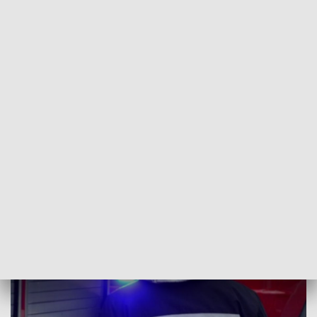
POWRÓT DO
RZESZÓW
TVP REGIONY
Silny wiatr w regionie. Kilkadziesiąt
interwencji podkarpackich strażaków
2024-02-05