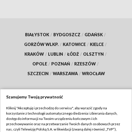
BIAŁYSTOK
/
BYDGOSZCZ
/
GDAŃSK
/
GORZÓW WLKP.
/
KATOWICE
/
KIELCE
/
KRAKÓW
/
LUBLIN
/
ŁÓDŹ
/
OLSZTYN
/
OPOLE
/
POZNAŃ
/
RZESZÓW
/
SZCZECIN
/
WARSZAWA
/
WROCŁAW
Szanujemy Twoją prywatność
Dołącz do nas:
Kliknij "Akceptuję i przechodzę do serwisu", aby wyrazić zgody na
korzystanie z technologii automatycznego śledzenia i zbierania danych,
TVP
dostęp do informacji na Twoim urządzeniu końcowym i ich
Abonament TVP
przechowywanie oraz na przetwarzanie Twoich danych osobowych przez
Regulamin TVP
nas, czyli Telewizję Polską S.A. w likwidacji (zwaną dalej również „TVP”),