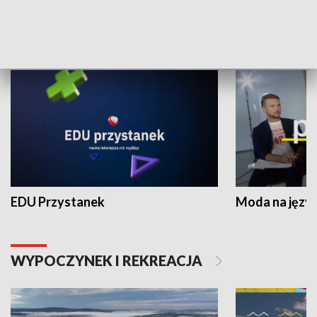
NAUKA I EDUKACJA
EDU Przystanek
Moda na język
WYPOCZYNEK I REKREACJA