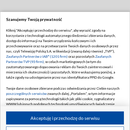
Szanujemy Twoją prywatność
Dołącz do nas:
Kliknij "Akceptuję i przechodzę do serwisu", aby wyrazić zgody na
korzystanie z technologii automatycznego śledzenia i zbierania danych,
TVP
dostęp do informacji na Twoim urządzeniu końcowym i ich
Abonament TVP
przechowywanie oraz na przetwarzanie Twoich danych osobowych przez
Regulamin TVP
nas, czyli Telewizję Polską S.A. w likwidacji (zwaną dalej również „TVP”),
Emisja w TVP
Polityka prywatności
Zaufanych Partnerów z IAB* (1201 firm)
oraz pozostałych
Zaufanych
Partnerów TVP (93 firm)
, w celach marketingowych (w tym do
Centrum informacji TVP
Moje zgody
zautomatyzowanego dopasowania reklam do Twoich zainteresowań i
mierzenia ich skuteczności) i pozostałych, które wskazujemy poniżej, a
Naziemna Telewizja Cyfrowa
Pomoc
także zgody na udostępnianie przez nas identyfikatora PPID do Google.
Sklep TVP
Biuro reklamy
Twoje dane osobowe zbierane podczas odwiedzania przez Ciebie naszych
Rada Programowa
Kontakt
poszczególnych serwisów
zwanych dalej „Portalem”, w tym informacje
zapisywane za pomocą technologii takich jak: pliki cookie, sygnalizatory
System NOS
WWW lub innych podobnych technologii umożliwiających świadczenie
dopasowanych i bezpiecznych usług, personalizację treści oraz reklam,
Informacje o nadawcy
Kanały
udostępnianie funkcji mediów społecznościowych oraz analizowanie
Akceptuję i przechodzę do serwisu
ruchu w Internecie.
Program dla prasy
©2026 Telewizja Polska S.A. w likwidacji
Biuro Reklamy