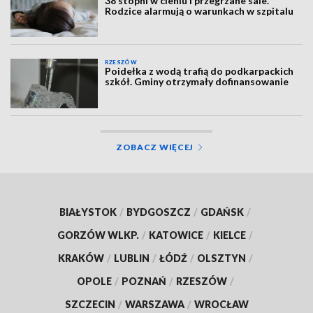
38 stopni w cieniu i przegrzane sale.
Rodzice alarmują o warunkach w szpitalu
RZESZÓW
Poidełka z wodą trafią do podkarpackich
szkół. Gminy otrzymały dofinansowanie
ZOBACZ WIĘCEJ
BIAŁYSTOK
/
BYDGOSZCZ
/
GDAŃSK
/
GORZÓW WLKP.
/
KATOWICE
/
KIELCE
/
KRAKÓW
/
LUBLIN
/
ŁÓDŹ
/
OLSZTYN
/
OPOLE
/
POZNAŃ
/
RZESZÓW
/
SZCZECIN
/
WARSZAWA
/
WROCŁAW