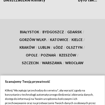
BIAŁYSTOK
/
BYDGOSZCZ
/
GDAŃSK
/
GORZÓW WLKP.
/
KATOWICE
/
KIELCE
/
KRAKÓW
/
LUBLIN
/
ŁÓDŹ
/
OLSZTYN
/
OPOLE
/
POZNAŃ
/
RZESZÓW
/
SZCZECIN
/
WARSZAWA
/
WROCŁAW
Szanujemy Twoją prywatność
Dołącz do nas:
Kliknij "Akceptuję i przechodzę do serwisu", aby wyrazić zgody na
korzystanie z technologii automatycznego śledzenia i zbierania danych,
TVP
dostęp do informacji na Twoim urządzeniu końcowym i ich
Abonament TVP
przechowywanie oraz na przetwarzanie Twoich danych osobowych przez
Regulamin TVP