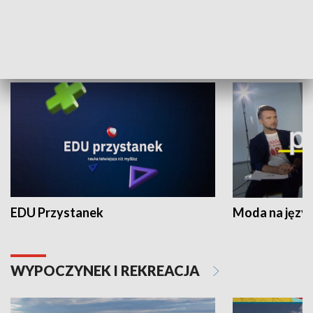
NAUKA I EDUKACJA
EDU Przystanek
Moda na język
WYPOCZYNEK I REKREACJA