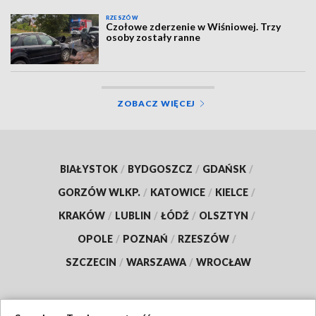
RZESZÓW
Czołowe zderzenie w Wiśniowej. Trzy
osoby zostały ranne
ZOBACZ WIĘCEJ
BIAŁYSTOK
/
BYDGOSZCZ
/
GDAŃSK
/
GORZÓW WLKP.
/
KATOWICE
/
KIELCE
/
KRAKÓW
/
LUBLIN
/
ŁÓDŹ
/
OLSZTYN
/
OPOLE
/
POZNAŃ
/
RZESZÓW
/
SZCZECIN
/
WARSZAWA
/
WROCŁAW