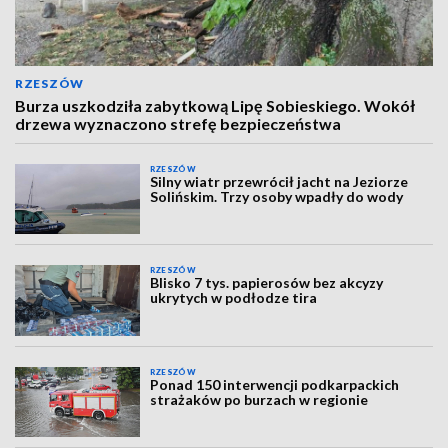
RZESZÓW
Burza uszkodziła zabytkową Lipę Sobieskiego. Wokół
drzewa wyznaczono strefę bezpieczeństwa
RZESZÓW
Silny wiatr przewrócił jacht na Jeziorze
Solińskim. Trzy osoby wpadły do wody
RZESZÓW
Blisko 7 tys. papierosów bez akcyzy
ukrytych w podłodze tira
RZESZÓW
Ponad 150 interwencji podkarpackich
strażaków po burzach w regionie