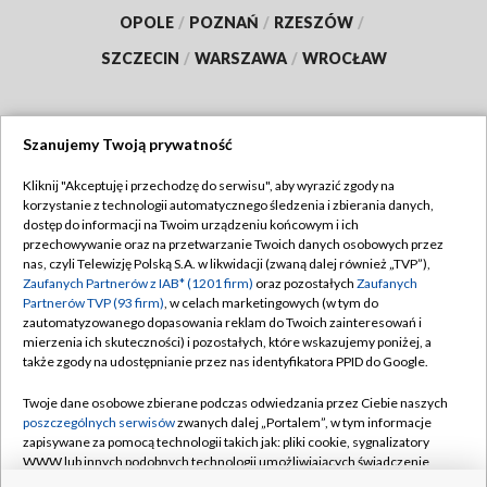
OPOLE
/
POZNAŃ
/
RZESZÓW
/
SZCZECIN
/
WARSZAWA
/
WROCŁAW
Szanujemy Twoją prywatność
Dołącz do nas:
Kliknij "Akceptuję i przechodzę do serwisu", aby wyrazić zgody na
korzystanie z technologii automatycznego śledzenia i zbierania danych,
TVP
dostęp do informacji na Twoim urządzeniu końcowym i ich
Abonament TVP
przechowywanie oraz na przetwarzanie Twoich danych osobowych przez
Regulamin TVP
nas, czyli Telewizję Polską S.A. w likwidacji (zwaną dalej również „TVP”),
Emisja w TVP
Polityka prywatności
Zaufanych Partnerów z IAB* (1201 firm)
oraz pozostałych
Zaufanych
Partnerów TVP (93 firm)
, w celach marketingowych (w tym do
Centrum informacji TVP
Moje zgody
zautomatyzowanego dopasowania reklam do Twoich zainteresowań i
mierzenia ich skuteczności) i pozostałych, które wskazujemy poniżej, a
Naziemna Telewizja Cyfrowa
Pomoc
także zgody na udostępnianie przez nas identyfikatora PPID do Google.
Sklep TVP
Biuro reklamy
Twoje dane osobowe zbierane podczas odwiedzania przez Ciebie naszych
Rada Programowa
Kontakt
poszczególnych serwisów
zwanych dalej „Portalem”, w tym informacje
zapisywane za pomocą technologii takich jak: pliki cookie, sygnalizatory
System NOS
WWW lub innych podobnych technologii umożliwiających świadczenie
dopasowanych i bezpiecznych usług, personalizację treści oraz reklam,