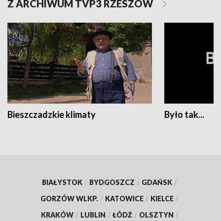
Z ARCHIWUM TVP3 RZESZÓW
Bieszczadzkie klimaty
Było tak...
BIAŁYSTOK
/
BYDGOSZCZ
/
GDAŃSK
/
GORZÓW WLKP.
/
KATOWICE
/
KIELCE
/
KRAKÓW
/
LUBLIN
/
ŁÓDŹ
/
OLSZTYN
/