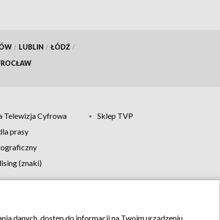
KÓW
/
LUBLIN
/
ŁÓDŹ
/
ROCŁAW
 Telewizja Cyfrowa
Sklep TVP
la prasy
tograficzny
sing (znaki)
klamy
Kontakt
rania danych, dostęp do informacji na Twoim urządzeniu