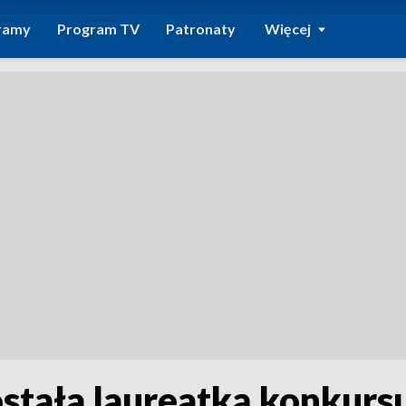
ramy
Program TV
Patronaty
Więcej
stała laureatką konkur