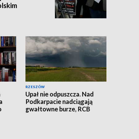
lskim
RZESZÓW
a
Upał nie odpuszcza. Nad
a
Podkarpacie nadciągają
o
gwałtowne burze, RCB
wysyła alerty