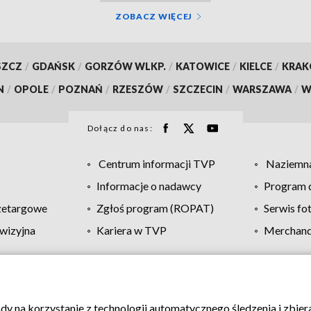
ZOBACZ WIĘCEJ
SZCZ
/
GDAŃSK
/
GORZÓW WLKP.
/
KATOWICE
/
KIELCE
/
KRA
N
/
OPOLE
/
POZNAŃ
/
RZESZÓW
/
SZCZECIN
/
WARSZAWA
/
W
Dołącz do nas:
Centrum informacji TVP
Naziemna
Informacje o nadawcy
Program d
zetargowe
Zgłoś program (ROPAT)
Serwis fo
wizyjna
Kariera w TVP
Merchandi
Polityka prywatności
Moje zgody
Pomoc
Biuro re
ody na korzystanie z technologii automatycznego śledzenia i zbie