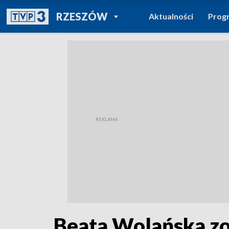
POWRÓT DO
RZESZÓW
Aktualności
Prog
TVP REGIONY
Beata Wolańska zo