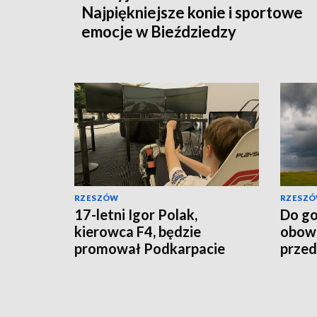
Najpiękniejsze konie i sportowe
emocje w Bieździedzy
RZESZÓW
RZESZ
17-letni Igor Polak,
Do go
kierowca F4, będzie
obowi
promował Podkarpacie
przed
woje
podk