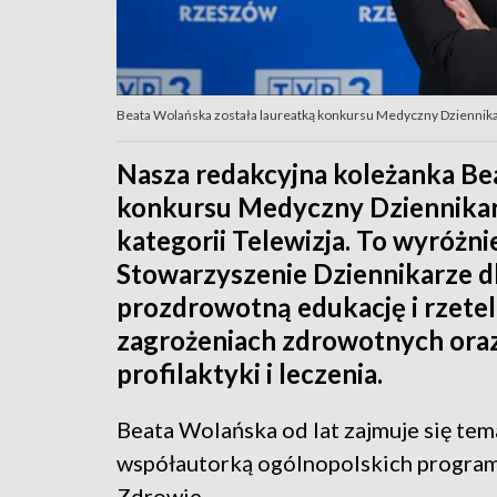
Beata Wolańska została laureatką konkursu Medyczny Dziennik
Nasza redakcyjna koleżanka Be
konkursu Medyczny Dziennikar
kategorii Telewizja. To wyróżni
Stowarzyszenie Dziennikarze d
prozdrowotną edukację i rzete
zagrożeniach zdrowotnych or
profilaktyki i leczenia.
Beata Wolańska od lat zajmuje się te
współautorką ogólnopolskich program
Zdrowie.