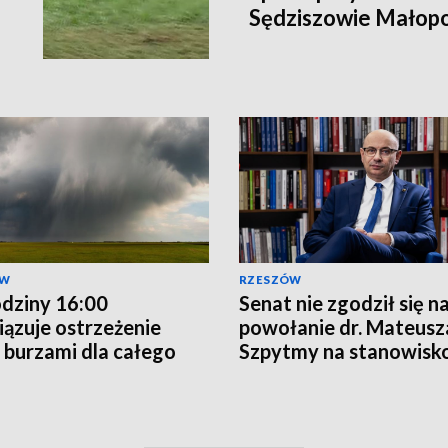
Sędziszowie Małopo
ÓW
RZESZÓW
dziny 16:00
Senat nie zgodził się n
ązuje ostrzeżenie
powołanie dr. Mateusz
 burzami dla całego
Szpytmy na stanowisk
wództwa
prezesa IPN
arpackiego