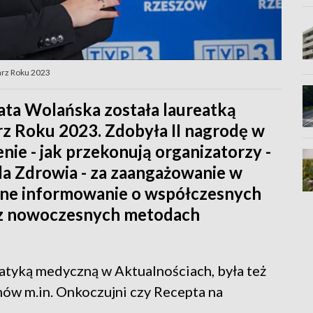
arz Roku 2023
ata Wolańska została laureatką
z Roku 2023. Zdobyła II nagrodę w
enie - jak przekonują organizatorzy -
la Zdrowia - za zaangażowanie w
lne informowanie o współczesnych
az nowoczesnych metodach
matyką medyczną w Aktualnościach, była też
ów m.in. Onkoczujni czy Recepta na