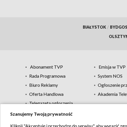
BIAŁYSTOK
/
BYDGO
OLSZTY
Abonament TVP
Emisja w TVP
Rada Programowa
System NOS
Biuro Reklamy
Ogłoszenie pr
Oferta Handlowa
Akademia Tele
Telegazeta ogłoszenia
Szanujemy Twoją prywatność
Regulamin TVP
Kliknij "Akceptuję i przechodzę do serwisu", aby wyrazić zg