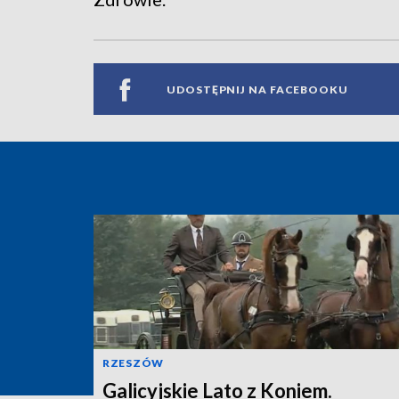
UDOSTĘPNIJ NA FACEBOOKU
RZESZÓW
Galicyjskie Lato z Koniem.