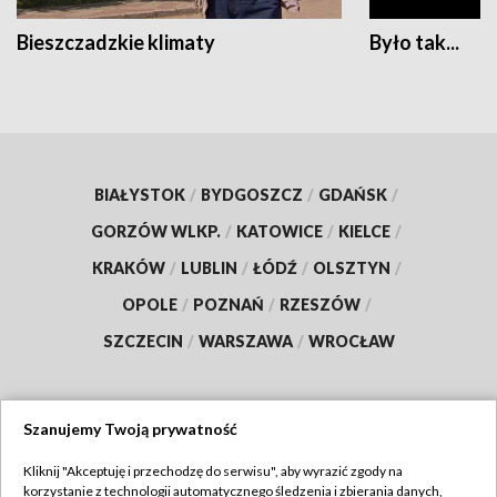
Bieszczadzkie klimaty
Było tak...
BIAŁYSTOK
/
BYDGOSZCZ
/
GDAŃSK
/
GORZÓW WLKP.
/
KATOWICE
/
KIELCE
/
KRAKÓW
/
LUBLIN
/
ŁÓDŹ
/
OLSZTYN
/
OPOLE
/
POZNAŃ
/
RZESZÓW
/
SZCZECIN
/
WARSZAWA
/
WROCŁAW
Szanujemy Twoją prywatność
Dołącz do nas:
Kliknij "Akceptuję i przechodzę do serwisu", aby wyrazić zgody na
korzystanie z technologii automatycznego śledzenia i zbierania danych,
TVP