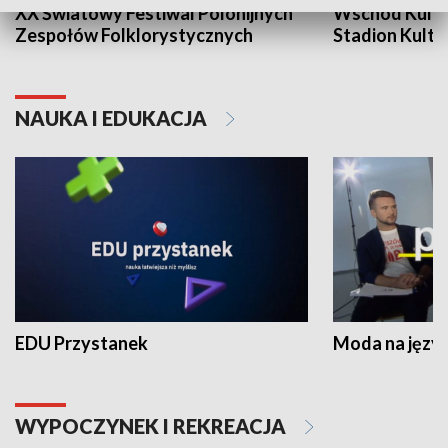
XX Światowy Festiwal Polonijnych
Wschód Kultur
Zespołów Folklorystycznych
Stadion Kultu
NAUKA I EDUKACJA
EDU Przystanek
Moda na język
WYPOCZYNEK I REKREACJA