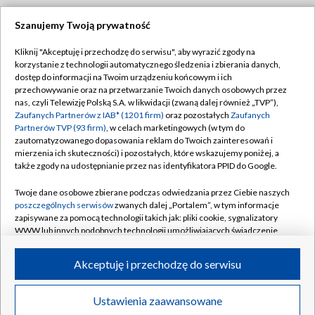
Szanujemy Twoją prywatność
Dołącz do nas:
Kliknij "Akceptuję i przechodzę do serwisu", aby wyrazić zgody na
korzystanie z technologii automatycznego śledzenia i zbierania danych,
TVP
dostęp do informacji na Twoim urządzeniu końcowym i ich
Abonament TVP
przechowywanie oraz na przetwarzanie Twoich danych osobowych przez
Regulamin TVP
nas, czyli Telewizję Polską S.A. w likwidacji (zwaną dalej również „TVP”),
Emisja w TVP
Polityka prywatności
Zaufanych Partnerów z IAB* (1201 firm)
oraz pozostałych
Zaufanych
Partnerów TVP (93 firm)
, w celach marketingowych (w tym do
Centrum informacji TVP
Moje zgody
zautomatyzowanego dopasowania reklam do Twoich zainteresowań i
mierzenia ich skuteczności) i pozostałych, które wskazujemy poniżej, a
Naziemna Telewizja Cyfrowa
Pomoc
także zgody na udostępnianie przez nas identyfikatora PPID do Google.
Sklep TVP
Biuro reklamy
Twoje dane osobowe zbierane podczas odwiedzania przez Ciebie naszych
Rada Programowa
Kontakt
poszczególnych serwisów
zwanych dalej „Portalem”, w tym informacje
zapisywane za pomocą technologii takich jak: pliki cookie, sygnalizatory
System NOS
WWW lub innych podobnych technologii umożliwiających świadczenie
dopasowanych i bezpiecznych usług, personalizację treści oraz reklam,
Informacje o nadawcy
Kanały
udostępnianie funkcji mediów społecznościowych oraz analizowanie
Akceptuję i przechodzę do serwisu
ruchu w Internecie.
Program dla prasy
©2026 Telewizja Polska S.A. w likwidacji
Biuro Reklamy
Twoje dane osobowe zbierane podczas odwiedzania przez Ciebie
Ustawienia zaawansowane
poszczególnych serwisów
na Portalu, takie jak adresy IP, identyfikatory