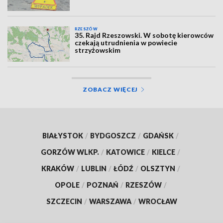
RZESZÓW
35. Rajd Rzeszowski. W sobotę kierowców
czekają utrudnienia w powiecie
strzyżowskim
ZOBACZ WIĘCEJ
BIAŁYSTOK
/
BYDGOSZCZ
/
GDAŃSK
/
GORZÓW WLKP.
/
KATOWICE
/
KIELCE
/
KRAKÓW
/
LUBLIN
/
ŁÓDŹ
/
OLSZTYN
/
OPOLE
/
POZNAŃ
/
RZESZÓW
/
SZCZECIN
/
WARSZAWA
/
WROCŁAW