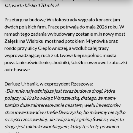
lat, warte blisko 170 mln zł.
Przetarg na budowę Wisłokostrady wygrało konsorcjum
dwóch polskich firm. Prace potrwają do maja 2026 roku. W
ramach tego zadania wybudowany zostanie m.in nowy most
Załęski na Wisłoku, most nad potokiem Młynówka oraz
rondo przy ulicy Ciepłowniczej, a wzdłuż całej trasy
wyprowadzającej ruch z ul. Lwowskiej na północ miasta
powstanie oświetlenie, chodniki, ścieżki rowerowe i zatoczki
autobusowe.
Dariusz Urbanik, wiceprezydent Rzeszowa:
-Dla mnie najważniejsza jest teraz budowa drogi, która
połączy ul. Krakowską z Warszawską, dlatego, że mamy
bardzo duże zainteresowanie miastem, wielu inwestorów
chce inwestować w strefie Dworzysko, bo mówimy nie tylko
o części rzeszowskiej, ale związanej z gminą Świlcza, więc ta
droga jest takim krwioobiegiem, który tę strefę powinien