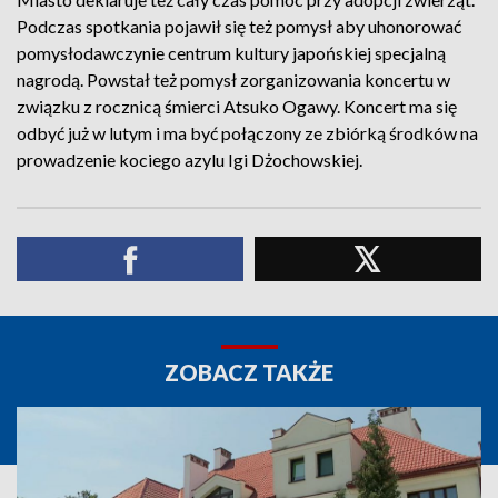
Podczas spotkania pojawił się też pomysł aby uhonorować
pomysłodawczynie centrum kultury japońskiej specjalną
nagrodą. Powstał też pomysł zorganizowania koncertu w
związku z rocznicą śmierci Atsuko Ogawy. Koncert ma się
odbyć już w lutym i ma być połączony ze zbiórką środków na
prowadzenie kociego azylu Igi Dżochowskiej.
ZOBACZ TAKŻE