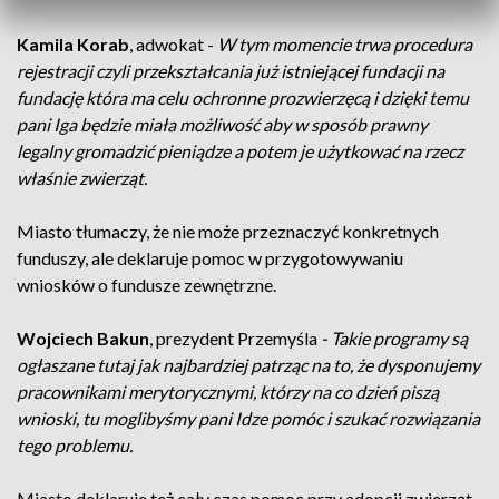
Kamila Korab
, adwokat -
W tym momencie trwa procedura
rejestracji czyli przekształcania już istniejącej fundacji na
fundację która ma celu ochronne prozwierzęcą i dzięki temu
pani Iga będzie miała możliwość aby w sposób prawny
legalny gromadzić pieniądze a potem je użytkować na rzecz
właśnie zwierząt.
Miasto tłumaczy, że nie może przeznaczyć konkretnych
funduszy, ale deklaruje pomoc w przygotowywaniu
wniosków o fundusze zewnętrzne.
Wojciech Bakun
, prezydent Przemyśla
- Takie programy są
ogłaszane tutaj jak najbardziej patrząc na to, że dysponujemy
pracownikami merytorycznymi, którzy na co dzień piszą
wnioski, tu moglibyśmy pani Idze pomóc i szukać rozwiązania
tego problemu.
Miasto deklaruje też cały czas pomoc przy adopcji zwierząt.