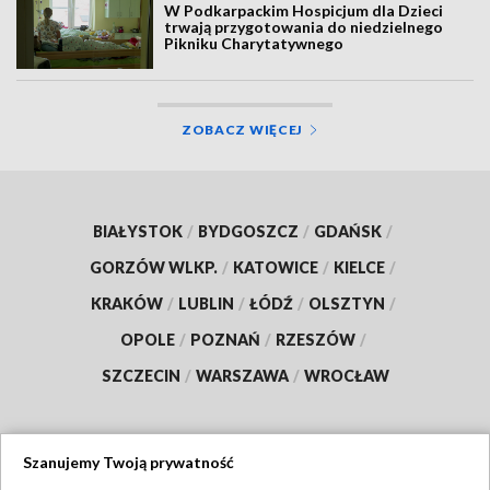
W Podkarpackim Hospicjum dla Dzieci
trwają przygotowania do niedzielnego
Pikniku Charytatywnego
ZOBACZ WIĘCEJ
BIAŁYSTOK
/
BYDGOSZCZ
/
GDAŃSK
/
GORZÓW WLKP.
/
KATOWICE
/
KIELCE
/
KRAKÓW
/
LUBLIN
/
ŁÓDŹ
/
OLSZTYN
/
OPOLE
/
POZNAŃ
/
RZESZÓW
/
SZCZECIN
/
WARSZAWA
/
WROCŁAW
Szanujemy Twoją prywatność
Dołącz do nas: