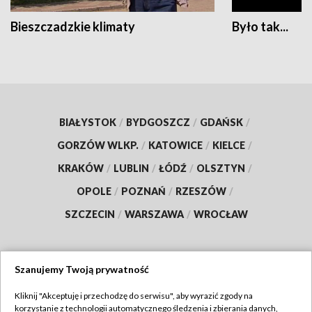
Bieszczadzkie klimaty
Było tak...
BIAŁYSTOK
/
BYDGOSZCZ
/
GDAŃSK
/
GORZÓW WLKP.
/
KATOWICE
/
KIELCE
/
KRAKÓW
/
LUBLIN
/
ŁÓDŹ
/
OLSZTYN
/
OPOLE
/
POZNAŃ
/
RZESZÓW
/
SZCZECIN
/
WARSZAWA
/
WROCŁAW
Szanujemy Twoją prywatność
Dołącz do nas:
Kliknij "Akceptuję i przechodzę do serwisu", aby wyrazić zgody na
korzystanie z technologii automatycznego śledzenia i zbierania danych,
TVP