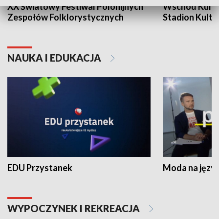
XX Światowy Festiwal Polonijnych
Wschód Kultur
Zespołów Folklorystycznych
Stadion Kultu
NAUKA I EDUKACJA
EDU Przystanek
Moda na język
WYPOCZYNEK I REKREACJA