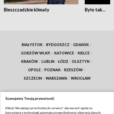
Bieszczadzkie klimaty
Było tak...
BIAŁYSTOK
/
BYDGOSZCZ
/
GDAŃSK
/
GORZÓW WLKP.
/
KATOWICE
/
KIELCE
/
KRAKÓW
/
LUBLIN
/
ŁÓDŹ
/
OLSZTYN
/
OPOLE
/
POZNAŃ
/
RZESZÓW
/
SZCZECIN
/
WARSZAWA
/
WROCŁAW
Szanujemy Twoją prywatność
Dołącz do nas:
Kliknij "Akceptuję i przechodzę do serwisu", aby wyrazić zgody na
korzystanie z technologii automatycznego śledzenia i zbierania danych,
TVP