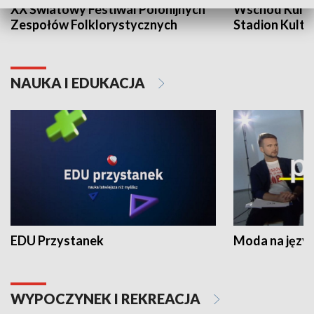
XX Światowy Festiwal Polonijnych
Wschód Kultur
Zespołów Folklorystycznych
Stadion Kultu
NAUKA I EDUKACJA
EDU Przystanek
Moda na język
WYPOCZYNEK I REKREACJA