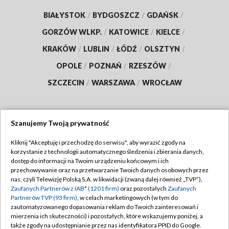
BIAŁYSTOK
/
BYDGOSZCZ
/
GDAŃSK
/
GORZÓW WLKP.
/
KATOWICE
/
KIELCE
/
KRAKÓW
/
LUBLIN
/
ŁÓDŹ
/
OLSZTYN
/
OPOLE
/
POZNAŃ
/
RZESZÓW
/
SZCZECIN
/
WARSZAWA
/
WROCŁAW
Szanujemy Twoją prywatność
Dołącz do nas:
Kliknij "Akceptuję i przechodzę do serwisu", aby wyrazić zgody na
korzystanie z technologii automatycznego śledzenia i zbierania danych,
TVP
dostęp do informacji na Twoim urządzeniu końcowym i ich
Abonament TVP
przechowywanie oraz na przetwarzanie Twoich danych osobowych przez
Regulamin TVP
nas, czyli Telewizję Polską S.A. w likwidacji (zwaną dalej również „TVP”),
Emisja w TVP
Polityka prywatności
Zaufanych Partnerów z IAB* (1201 firm)
oraz pozostałych
Zaufanych
Partnerów TVP (93 firm)
, w celach marketingowych (w tym do
Centrum informacji TVP
Moje zgody
zautomatyzowanego dopasowania reklam do Twoich zainteresowań i
mierzenia ich skuteczności) i pozostałych, które wskazujemy poniżej, a
Naziemna Telewizja Cyfrowa
Pomoc
także zgody na udostępnianie przez nas identyfikatora PPID do Google.