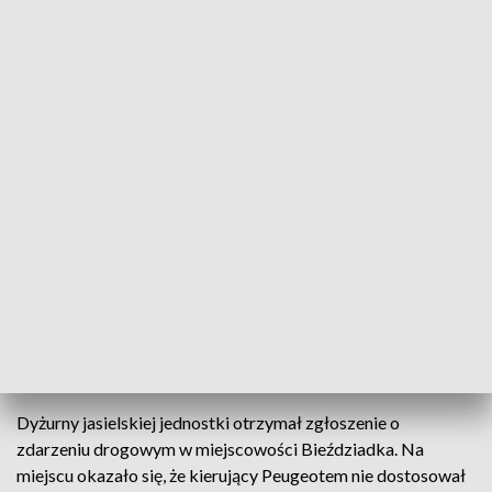
fot. KPP Jasło
Policjanci z jasielskiej drogówki pracowali na
miejscu zdarzenia drogowego z udziałem osobówki
i autobusu. W trakcie interwencji okazało się, że
kierujący Peugeotem nie posiadał uprawnień do
kierowania. Dodatkowo 20-latek był poszukiwany
przez prokuraturę.
Dyżurny jasielskiej jednostki otrzymał zgłoszenie o
zdarzeniu drogowym w miejscowości Bieździadka. Na
miejscu okazało się, że kierujący Peugeotem nie dostosował