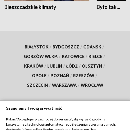
Bieszczadzkie klimaty
Było tak...
BIAŁYSTOK
/
BYDGOSZCZ
/
GDAŃSK
/
GORZÓW WLKP.
/
KATOWICE
/
KIELCE
/
KRAKÓW
/
LUBLIN
/
ŁÓDŹ
/
OLSZTYN
/
OPOLE
/
POZNAŃ
/
RZESZÓW
/
SZCZECIN
/
WARSZAWA
/
WROCŁAW
Szanujemy Twoją prywatność
Dołącz do nas:
Kliknij "Akceptuję i przechodzę do serwisu", aby wyrazić zgody na
korzystanie z technologii automatycznego śledzenia i zbierania danych,
TVP
dostęp do informacji na Twoim urządzeniu końcowym i ich