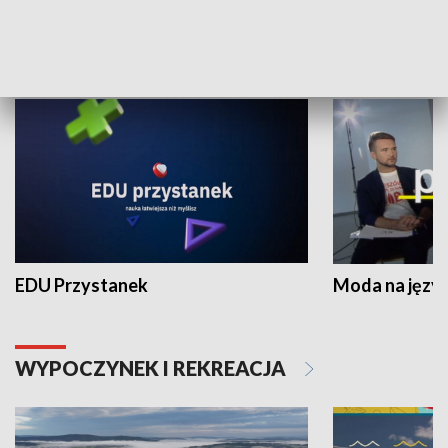
NAUKA I EDUKACJA
EDU Przystanek
Moda na język
WYPOCZYNEK I REKREACJA