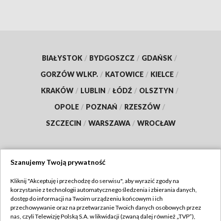
BIAŁYSTOK
/
BYDGOSZCZ
/
GDAŃSK
/
GORZÓW WLKP.
/
KATOWICE
/
KIELCE
/
KRAKÓW
/
LUBLIN
/
ŁÓDŹ
/
OLSZTYN
/
OPOLE
/
POZNAŃ
/
RZESZÓW
/
SZCZECIN
/
WARSZAWA
/
WROCŁAW
Szanujemy Twoją prywatność
Dołącz do nas:
Kliknij "Akceptuję i przechodzę do serwisu", aby wyrazić zgody na
korzystanie z technologii automatycznego śledzenia i zbierania danych,
TVP
dostęp do informacji na Twoim urządzeniu końcowym i ich
Abonament TVP
przechowywanie oraz na przetwarzanie Twoich danych osobowych przez
Regulamin TVP
nas, czyli Telewizję Polską S.A. w likwidacji (zwaną dalej również „TVP”),