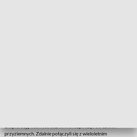
Kosmiczne lekcje w Szkole Podstawowej nr 26 w Rzeszowie
Innowacyjne, a do tego kosmiczne lekcje odbywają
się w Szkole Podstawowej nr 26 w Rzeszowie, gdzie
realizowany jest projekt edukacyjny "Nie z tej
ziemi". Dzieci i młodzież mają okazję porozmawiać z
ekspertami z sektora kosmicznego. Uczniowie
poznają zawody przyszłości i poprzez zabawę uczą
się między innymi praw fizyki.
Eksplorację kosmosu uczniowie rozpoczęli od działań
przyziemnych. Zdalnie połączyli się z wieloletnim