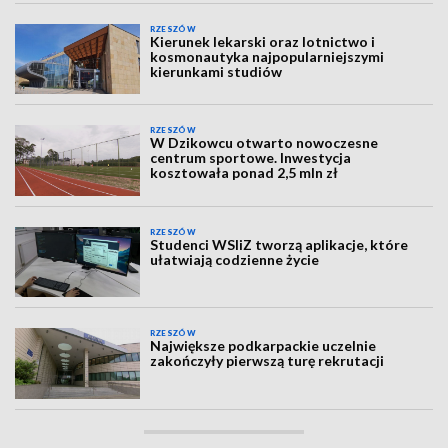
RZESZÓW
Kierunek lekarski oraz lotnictwo i
kosmonautyka najpopularniejszymi
kierunkami studiów
RZESZÓW
W Dzikowcu otwarto nowoczesne
centrum sportowe. Inwestycja
kosztowała ponad 2,5 mln zł
RZESZÓW
Studenci WSIiZ tworzą aplikacje, które
ułatwiają codzienne życie
RZESZÓW
Największe podkarpackie uczelnie
zakończyły pierwszą turę rekrutacji