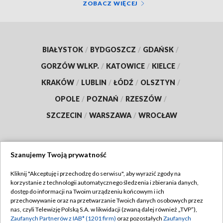
ZOBACZ WIĘCEJ
BIAŁYSTOK
/
BYDGOSZCZ
/
GDAŃSK
/
GORZÓW WLKP.
/
KATOWICE
/
KIELCE
/
KRAKÓW
/
LUBLIN
/
ŁÓDŹ
/
OLSZTYN
/
OPOLE
/
POZNAŃ
/
RZESZÓW
/
SZCZECIN
/
WARSZAWA
/
WROCŁAW
Szanujemy Twoją prywatność
Dołącz do nas:
Kliknij "Akceptuję i przechodzę do serwisu", aby wyrazić zgody na
korzystanie z technologii automatycznego śledzenia i zbierania danych,
TVP
dostęp do informacji na Twoim urządzeniu końcowym i ich
Abonament TVP
przechowywanie oraz na przetwarzanie Twoich danych osobowych przez
Regulamin TVP
nas, czyli Telewizję Polską S.A. w likwidacji (zwaną dalej również „TVP”),
Emisja w TVP
Polityka prywatności
Zaufanych Partnerów z IAB* (1201 firm)
oraz pozostałych
Zaufanych