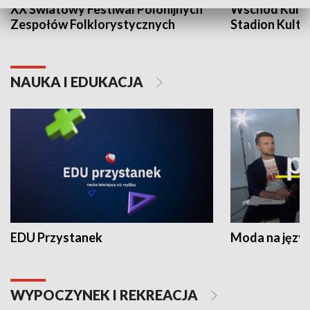
XX Światowy Festiwal Polonijnych
Wschód Kultur
Zespołów Folklorystycznych
Stadion Kultu
NAUKA I EDUKACJA
EDU Przystanek
Moda na język
WYPOCZYNEK I REKREACJA