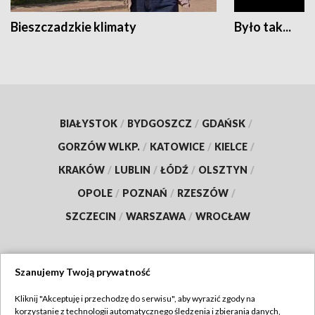
Bieszczadzkie klimaty
Było tak...
BIAŁYSTOK
/
BYDGOSZCZ
/
GDAŃSK
/
GORZÓW WLKP.
/
KATOWICE
/
KIELCE
/
KRAKÓW
/
LUBLIN
/
ŁÓDŹ
/
OLSZTYN
/
OPOLE
/
POZNAŃ
/
RZESZÓW
/
SZCZECIN
/
WARSZAWA
/
WROCŁAW
Szanujemy Twoją prywatność
Dołącz do nas:
Kliknij "Akceptuję i przechodzę do serwisu", aby wyrazić zgody na
korzystanie z technologii automatycznego śledzenia i zbierania danych,
TVP