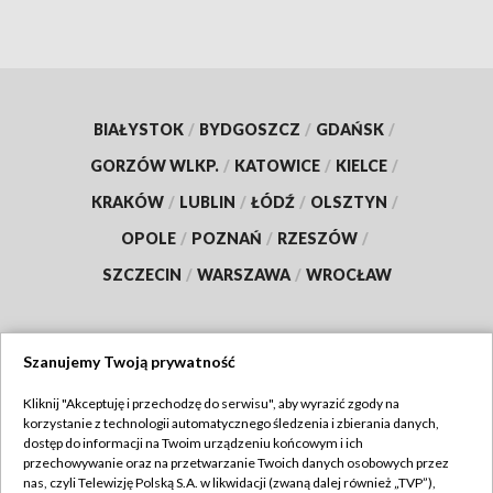
BIAŁYSTOK
/
BYDGOSZCZ
/
GDAŃSK
/
GORZÓW WLKP.
/
KATOWICE
/
KIELCE
/
KRAKÓW
/
LUBLIN
/
ŁÓDŹ
/
OLSZTYN
/
OPOLE
/
POZNAŃ
/
RZESZÓW
/
SZCZECIN
/
WARSZAWA
/
WROCŁAW
Szanujemy Twoją prywatność
Dołącz do nas:
Kliknij "Akceptuję i przechodzę do serwisu", aby wyrazić zgody na
korzystanie z technologii automatycznego śledzenia i zbierania danych,
TVP
dostęp do informacji na Twoim urządzeniu końcowym i ich
Abonament TVP
przechowywanie oraz na przetwarzanie Twoich danych osobowych przez
Regulamin TVP
nas, czyli Telewizję Polską S.A. w likwidacji (zwaną dalej również „TVP”),