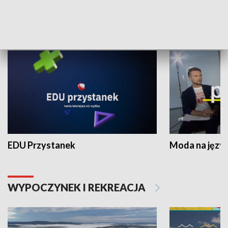
NAUKA I EDUKACJA
EDU Przystanek
Moda na język
WYPOCZYNEK I REKREACJA