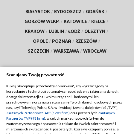
BIAŁYSTOK
/
BYDGOSZCZ
/
GDAŃSK
/
GORZÓW WLKP.
/
KATOWICE
/
KIELCE
/
KRAKÓW
/
LUBLIN
/
ŁÓDŹ
/
OLSZTYN
/
OPOLE
/
POZNAŃ
/
RZESZÓW
/
SZCZECIN
/
WARSZAWA
/
WROCŁAW
Szanujemy Twoją prywatność
Dołącz do nas:
Kliknij "Akceptuję i przechodzę do serwisu", aby wyrazić zgody na
korzystanie z technologii automatycznego śledzenia i zbierania danych,
TVP
dostęp do informacji na Twoim urządzeniu końcowym i ich
Abonament TVP
przechowywanie oraz na przetwarzanie Twoich danych osobowych przez
Regulamin TVP
nas, czyli Telewizję Polską S.A. w likwidacji (zwaną dalej również „TVP”),
Emisja w TVP
Polityka prywatności
Zaufanych Partnerów z IAB* (1201 firm)
oraz pozostałych
Zaufanych
Partnerów TVP (93 firm)
, w celach marketingowych (w tym do
Centrum informacji TVP
Moje zgody
zautomatyzowanego dopasowania reklam do Twoich zainteresowań i
mierzenia ich skuteczności) i pozostałych, które wskazujemy poniżej, a
Naziemna Telewizja Cyfrowa
Pomoc