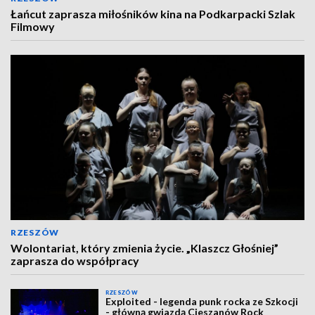
Łańcut zaprasza miłośników kina na Podkarpacki Szlak
Filmowy
RZESZÓW
Wolontariat, który zmienia życie. „Klaszcz Głośniej”
zaprasza do współpracy
RZESZÓW
Exploited - legenda punk rocka ze Szkocji
- główną gwiazdą Cieszanów Rock