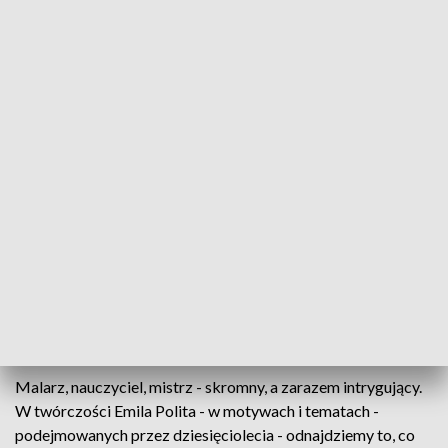
Ostatnie pożegnanie Emila Polita
Rodzina, przyjaciele, samorządowcy i mieszkańcy
Rzeszowa pożegnali dziś Emila Polita, znanego i
cenionego malarza oraz pedagoga. Msza żałobna
została odprawiona w Katedrze, gdzie między
innymi znajdują się jego obrazy oraz polichromię.
Prezydent Andrzej Duda przyznał pośmiertnie
artyście - Złoty Krzyż Zasługi.
Malarz, nauczyciel, mistrz - skromny, a zarazem intrygujący.
W twórczości Emila Polita - w motywach i tematach -
podejmowanych przez dziesięciolecia - odnajdziemy to, co