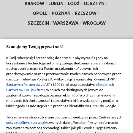
KRAKÓW
/
LUBLIN
/
ŁÓDŹ
/
OLSZTYN
/
OPOLE
/
POZNAŃ
/
RZESZÓW
/
SZCZECIN
/
WARSZAWA
/
WROCŁAW
Szanujemy Twoją prywatność
Dołącz do nas:
Kliknij "Akceptuję i przechodzę do serwisu", aby wyrazić zgody na
korzystanie z technologii automatycznego śledzenia i zbierania danych,
TVP
dostęp do informacji na Twoim urządzeniu końcowym i ich
Abonament TVP
przechowywanie oraz na przetwarzanie Twoich danych osobowych przez
Regulamin TVP
nas, czyli Telewizję Polską S.A. w likwidacji (zwaną dalej również „TVP”),
Emisja w TVP
Polityka prywatności
Zaufanych Partnerów z IAB* (1201 firm)
oraz pozostałych
Zaufanych
Partnerów TVP (93 firm)
, w celach marketingowych (w tym do
Centrum informacji TVP
Moje zgody
zautomatyzowanego dopasowania reklam do Twoich zainteresowań i
mierzenia ich skuteczności) i pozostałych, które wskazujemy poniżej, a
Naziemna Telewizja Cyfrowa
Pomoc
także zgody na udostępnianie przez nas identyfikatora PPID do Google.
Sklep TVP
Biuro reklamy
Twoje dane osobowe zbierane podczas odwiedzania przez Ciebie naszych
Rada Programowa
Kontakt
poszczególnych serwisów
zwanych dalej „Portalem”, w tym informacje
zapisywane za pomocą technologii takich jak: pliki cookie, sygnalizatory
System NOS