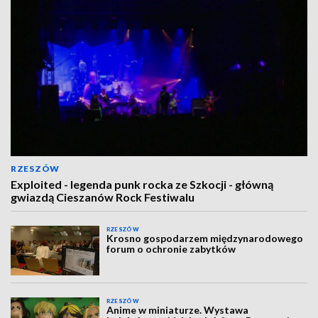
RZESZÓW
Exploited - legenda punk rocka ze Szkocji - główną
gwiazdą Cieszanów Rock Festiwalu
RZESZÓW
Krosno gospodarzem międzynarodowego
forum o ochronie zabytków
RZESZÓW
Anime w miniaturze. Wystawa