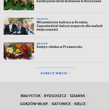
kolekcjonerskich breloków w Rzeszowie
RZESZÓW
Wiceminister kultury w Krośnie.
Zapowiedział dalsze wsparcie dla małych
miejscowości
RZESZÓW
Święto chleba w Przeworsku
ZOBACZ WIĘCEJ
BIAŁYSTOK
/
BYDGOSZCZ
/
GDAŃSK
/
GORZÓW WLKP.
/
KATOWICE
/
KIELCE
/