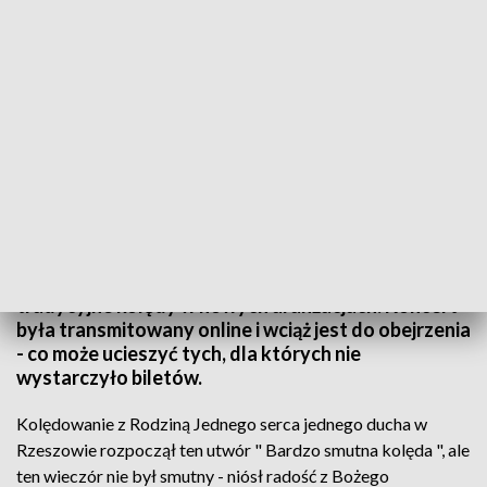
Wieczór kolęd z chórem i orkiestrą Jednego Serca Jednego Ducha
Wieczór kolęd w Rzeszowie z chórem i orkiestrą
Jednego Serca Jednego Ducha. Były m.in.
tradycyjne kolędy w nowych aranżacjach. Koncert
była transmitowany online i wciąż jest do obejrzenia
- co może ucieszyć tych, dla których nie
wystarczyło biletów.
Kolędowanie z Rodziną Jednego serca jednego ducha w
Rzeszowie rozpoczął ten utwór " Bardzo smutna kolęda ", ale
ten wieczór nie był smutny - niósł radość z Bożego