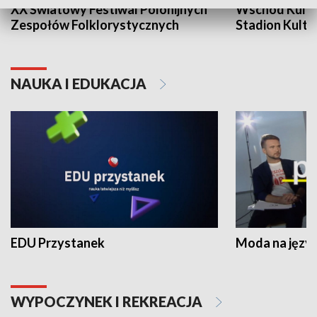
XX Światowy Festiwal Polonijnych
Wschód Kultur
Zespołów Folklorystycznych
Stadion Kultu
NAUKA I EDUKACJA
EDU Przystanek
Moda na język
WYPOCZYNEK I REKREACJA