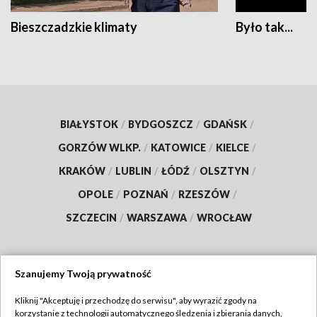
Bieszczadzkie klimaty
Było tak...
BIAŁYSTOK
/
BYDGOSZCZ
/
GDAŃSK
/
GORZÓW WLKP.
/
KATOWICE
/
KIELCE
/
KRAKÓW
/
LUBLIN
/
ŁÓDŹ
/
OLSZTYN
/
OPOLE
/
POZNAŃ
/
RZESZÓW
/
SZCZECIN
/
WARSZAWA
/
WROCŁAW
Szanujemy Twoją prywatność
Dołącz do nas:
Kliknij "Akceptuję i przechodzę do serwisu", aby wyrazić zgody na
korzystanie z technologii automatycznego śledzenia i zbierania danych,
TVP