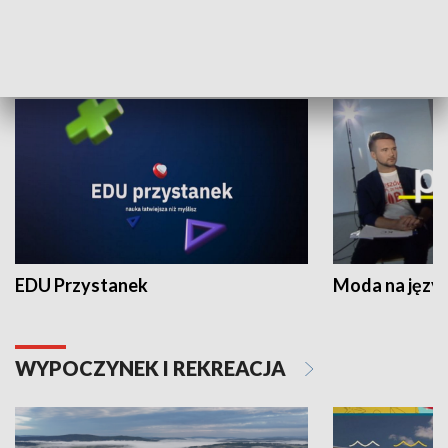
NAUKA I EDUKACJA
EDU Przystanek
Moda na język
WYPOCZYNEK I REKREACJA