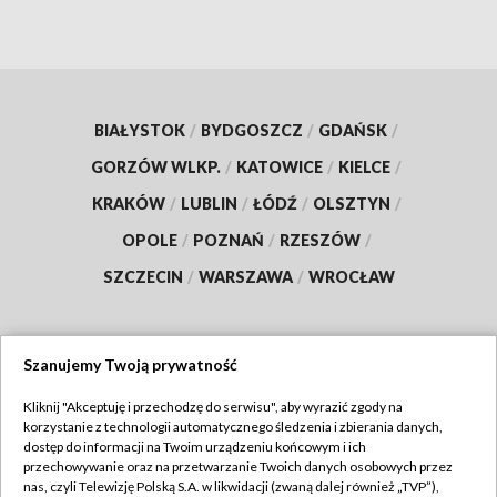
BIAŁYSTOK
/
BYDGOSZCZ
/
GDAŃSK
/
GORZÓW WLKP.
/
KATOWICE
/
KIELCE
/
KRAKÓW
/
LUBLIN
/
ŁÓDŹ
/
OLSZTYN
/
OPOLE
/
POZNAŃ
/
RZESZÓW
/
SZCZECIN
/
WARSZAWA
/
WROCŁAW
Szanujemy Twoją prywatność
Dołącz do nas:
Kliknij "Akceptuję i przechodzę do serwisu", aby wyrazić zgody na
korzystanie z technologii automatycznego śledzenia i zbierania danych,
TVP
dostęp do informacji na Twoim urządzeniu końcowym i ich
Abonament TVP
przechowywanie oraz na przetwarzanie Twoich danych osobowych przez
Regulamin TVP
nas, czyli Telewizję Polską S.A. w likwidacji (zwaną dalej również „TVP”),