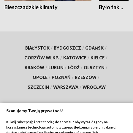
Bieszczadzkie klimaty
Było tak...
BIAŁYSTOK
/
BYDGOSZCZ
/
GDAŃSK
/
GORZÓW WLKP.
/
KATOWICE
/
KIELCE
/
KRAKÓW
/
LUBLIN
/
ŁÓDŹ
/
OLSZTYN
/
OPOLE
/
POZNAŃ
/
RZESZÓW
/
SZCZECIN
/
WARSZAWA
/
WROCŁAW
Szanujemy Twoją prywatność
Dołącz do nas:
Kliknij "Akceptuję i przechodzę do serwisu", aby wyrazić zgody na
korzystanie z technologii automatycznego śledzenia i zbierania danych,
TVP
dostęp do informacji na Twoim urządzeniu końcowym i ich