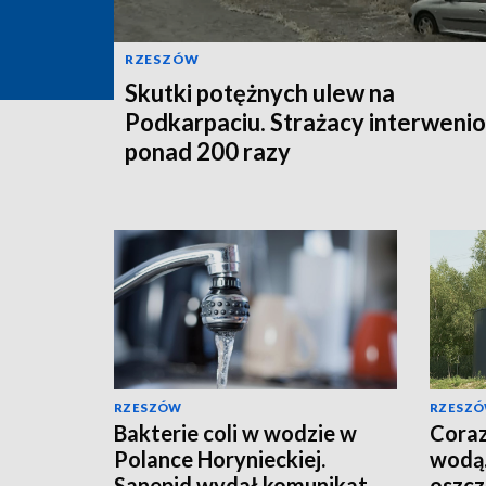
RZESZÓW
Skutki potężnych ulew na
Podkarpaciu. Strażacy interwenio
ponad 200 razy
RZESZÓW
RZESZ
Bakterie coli w wodzie w
Coraz
Polance Horynieckiej.
wodą.
Sanepid wydał komunikat
oszcz