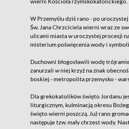
wierni Kościoła rzymskokatolickiego.
W Przemyślu dziś rano - po uroczyste
Św. Jana Chrzciciela wierni wraz ze s
ulicami miasta w uroczystej procesji na
misterium poświęcenia wody i symboli
Duchowni błogosławili wodę trójrami
zanurzali w niej krzyż na znak obecno
boskiej - metropolita przemysko - war
Dla grekokatolików święto Jordanu jes
liturgicznym, kulminacją okresu Boże
święto wierni poszczą. Już rano gromadz
następuje tzw. mały chrzest wody. Nas