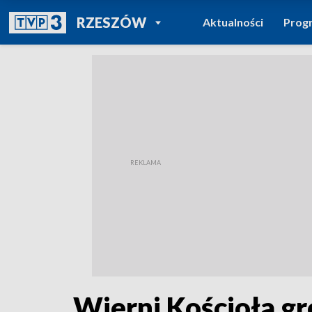
POWRÓT DO
RZESZÓW
Aktualności
Prog
TVP REGIONY
Wierni Kościoła g