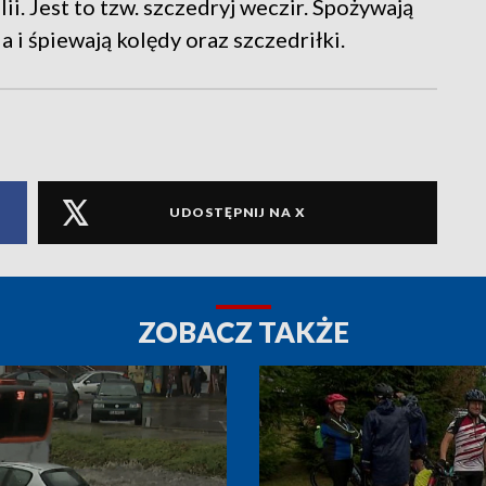
ilii. Jest to tzw. szczedryj weczir. Spożywają
a i śpiewają kolędy oraz szczedriłki.
UDOSTĘPNIJ NA X
ZOBACZ TAKŻE