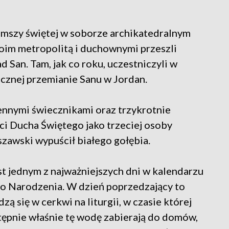
j mszy świętej w soborze archikatedralnym
woim metropolitą i duchownymi przeszli
d San. Tam, jak co roku, uczestniczyli w
cznej przemianie Sanu w Jordan.
ennymi świecznikami oraz trzykrotnie
ści Ducha Świętego jako trzeciej osoby
szawski wypuścił białego gołębia.
t jednym z najważniejszych dni w kalendarzu
go Narodzenia. W dzień poprzedzający to
ą się w cerkwi na liturgii, w czasie której
tępnie właśnie tę wodę zabierają do domów,