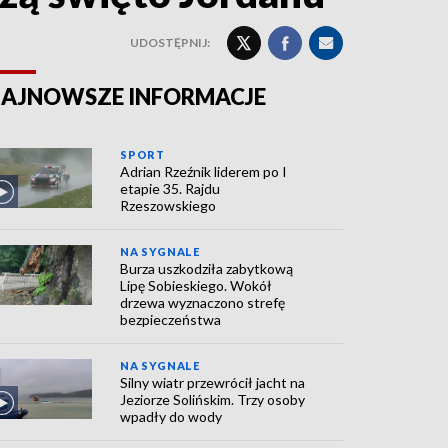
UDOSTĘPNIJ:
AJNOWSZE INFORMACJE
SPORT
Adrian Rzeźnik liderem po I
etapie 35. Rajdu
Rzeszowskiego
NA SYGNALE
Burza uszkodziła zabytkową
Lipę Sobieskiego. Wokół
drzewa wyznaczono strefę
bezpieczeństwa
NA SYGNALE
Silny wiatr przewrócił jacht na
Jeziorze Solińskim. Trzy osoby
wpadły do wody