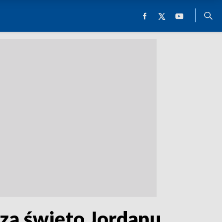
zą święto Jordanu