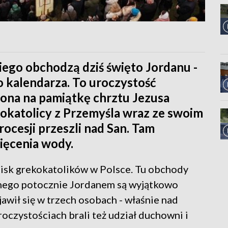
iego obchodzą dziś święto Jordanu -
 kalendarza. To uroczystość
ona na pamiątkę chrztu Jezusa
okatolicy z Przemyśla wraz ze swoim
rocesji przeszli nad San. Tam
ięcenia wody.
pisk grekokatolików w Polsce. Tu obchody
nego potocznie Jordanem są wyjątkowo
awił się w trzech osobach - właśnie nad
oczystościach brali też udział duchowni i