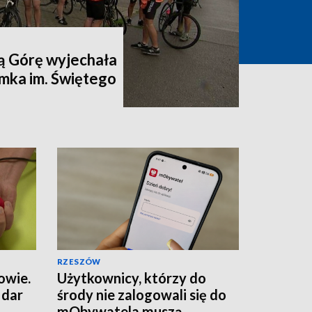
ą Górę wyjechała
mka im. Świętego
RZESZÓW
owie.
Użytkownicy, którzy do
 dar
środy nie zalogowali się do
mObywatela muszą