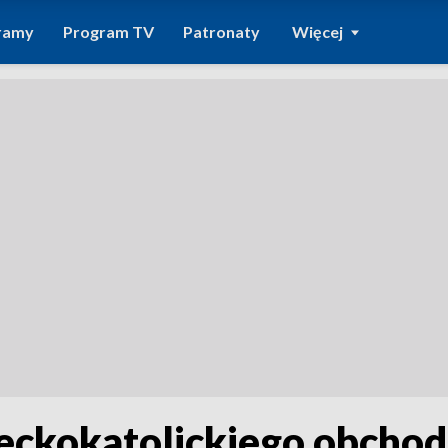
ramy
Program TV
Patronaty
Więcej
reckokatolickiego obchod