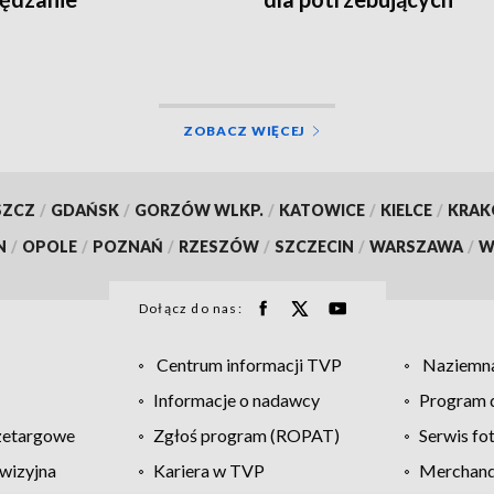
ZOBACZ WIĘCEJ
SZCZ
/
GDAŃSK
/
GORZÓW WLKP.
/
KATOWICE
/
KIELCE
/
KRA
N
/
OPOLE
/
POZNAŃ
/
RZESZÓW
/
SZCZECIN
/
WARSZAWA
/
W
Dołącz do nas:
Centrum informacji TVP
Naziemna
Informacje o nadawcy
Program d
zetargowe
Zgłoś program (ROPAT)
Serwis fo
wizyjna
Kariera w TVP
Merchandi