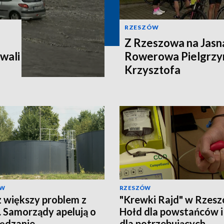
RZESZÓW
Z Rzeszowa na Jasn
wali
Rowerowa Pielgrzy
Krzysztofa
ÓW
RZESZÓW
 większy problem z
"Krewki Rajd" w Rzesz
 Samorządy apelują o
Hołd dla powstańców i
ędzanie
dla potrzebujących