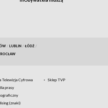
przywrócić ważność
dokumentów
KÓW
/
LUBLIN
/
ŁÓDŹ
/
ROCŁAW
 Telewizja Cyfrowa
Sklep TVP
la prasy
tograficzny
sing (znaki)