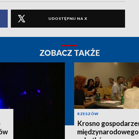
UDOSTĘPNIJ NA X
ZOBACZ TAKŻE
RZESZÓW
e
Krosno gospodarz
nów
międzynarodowego 