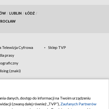
KÓW
/
LUBLIN
/
ŁÓDŹ
/
ROCŁAW
 Telewizja Cyfrowa
Sklep TVP
la prasy
tograficzny
sing (znaki)
klamy
Kontakt
rania danych, dostęp do informacji na Twoim urządzeniu
idacji (zwaną dalej również „TVP”),
Zaufanych Partnerów