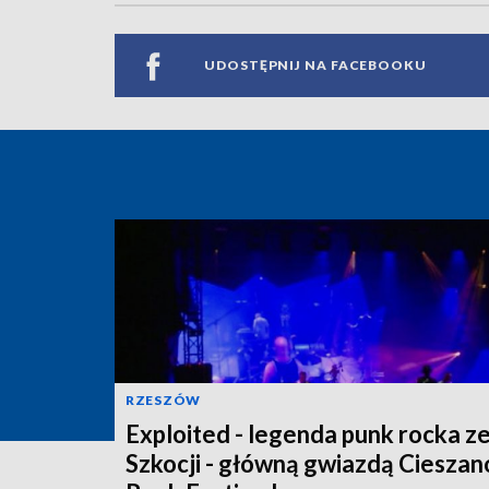
UDOSTĘPNIJ NA FACEBOOKU
RZESZÓW
Exploited - legenda punk rocka z
Szkocji - główną gwiazdą Ciesza