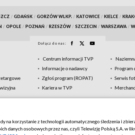
SZCZ
/
GDAŃSK
/
GORZÓW WLKP.
/
KATOWICE
/
KIELCE
/
KRA
N
/
OPOLE
/
POZNAŃ
/
RZESZÓW
/
SZCZECIN
/
WARSZAWA
/
W
Dołącz do nas:
Centrum informacji TVP
Naziemna
Informacje o nadawcy
Program d
zetargowe
Zgłoś program (ROPAT)
Serwis fo
wizyjna
Kariera w TVP
Merchandi
Polityka prywatności
Moje zgody
Pomoc
Biuro re
ody na korzystanie z technologii automatycznego śledzenia i zbie
 danych osobowych przez nas, czyli Telewizję Polską S.A. w likw