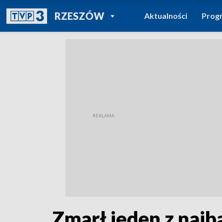
POWRÓT DO
RZESZÓW
Aktualności
Prog
TVP REGIONY
Zmarł jeden z najb