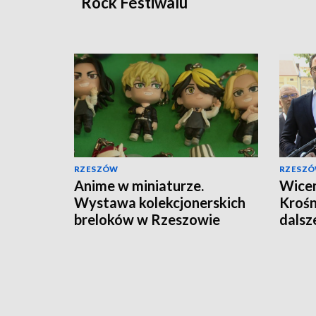
Rock Festiwalu
RZESZÓW
RZESZ
Anime w miniaturze.
Wicem
Wystawa kolekcjonerskich
Krośn
breloków w Rzeszowie
dalsz
miejs