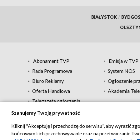
BIAŁYSTOK
/
BYDGO
OLSZTY
Abonament TVP
Emisja w TVP
Rada Programowa
System NOS
Biuro Reklamy
Ogłoszenie pr
Oferta Handlowa
Akademia Tele
Telegazeta ogłoszenia
Szanujemy Twoją prywatność
Regulamin TVP
Kliknij "Akceptuję i przechodzę do serwisu", aby wyrazić zg
końcowym i ich przechowywanie oraz na przetwarzanie Twoich