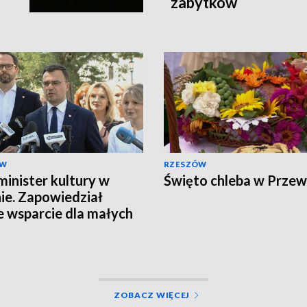
zabytków
ÓW
RZESZÓW
inister kultury w
Święto chleba w Prze
ie. Zapowiedział
e wsparcie dla małych
cowości
ZOBACZ WIĘCEJ