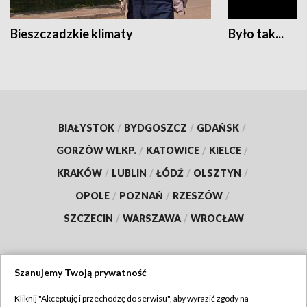
Bieszczadzkie klimaty
Było tak...
BIAŁYSTOK
/
BYDGOSZCZ
/
GDAŃSK
/
GORZÓW WLKP.
/
KATOWICE
/
KIELCE
/
KRAKÓW
/
LUBLIN
/
ŁÓDŹ
/
OLSZTYN
/
OPOLE
/
POZNAŃ
/
RZESZÓW
/
SZCZECIN
/
WARSZAWA
/
WROCŁAW
Szanujemy Twoją prywatność
Dołącz do nas:
Kliknij "Akceptuję i przechodzę do serwisu", aby wyrazić zgody na