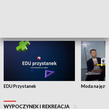
XX Światowy Festiwal Polonijnych
Wschód Kultur
Zespołów Folklorystycznych
Stadion Kultu
NAUKA I EDUKACJA
EDU Przystanek
Moda na język
WYPOCZYNEK I REKREACJA