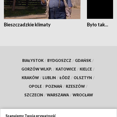
Bieszczadzkie klimaty
Było tak...
BIAŁYSTOK
/
BYDGOSZCZ
/
GDAŃSK
/
GORZÓW WLKP.
/
KATOWICE
/
KIELCE
/
KRAKÓW
/
LUBLIN
/
ŁÓDŹ
/
OLSZTYN
/
OPOLE
/
POZNAŃ
/
RZESZÓW
/
SZCZECIN
/
WARSZAWA
/
WROCŁAW
Szanujemy Twoją prywatność