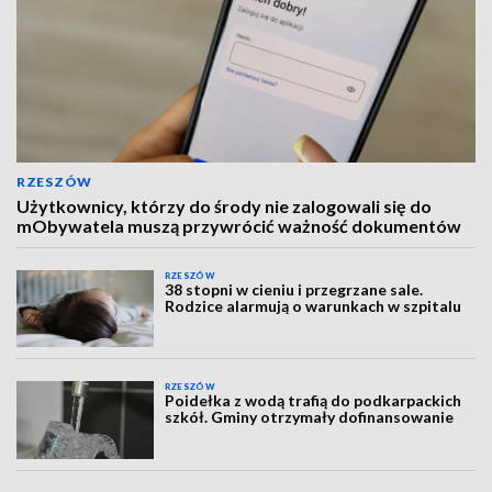
RZESZÓW
Użytkownicy, którzy do środy nie zalogowali się do
mObywatela muszą przywrócić ważność dokumentów
RZESZÓW
38 stopni w cieniu i przegrzane sale.
Rodzice alarmują o warunkach w szpitalu
RZESZÓW
Poidełka z wodą trafią do podkarpackich
szkół. Gminy otrzymały dofinansowanie