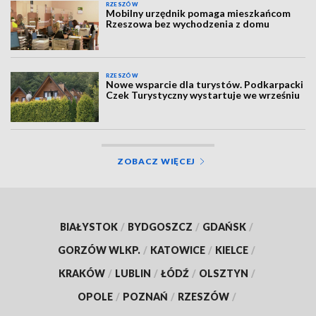
RZESZÓW
Mobilny urzędnik pomaga mieszkańcom
Rzeszowa bez wychodzenia z domu
RZESZÓW
Nowe wsparcie dla turystów. Podkarpacki
Czek Turystyczny wystartuje we wrześniu
ZOBACZ WIĘCEJ
BIAŁYSTOK
/
BYDGOSZCZ
/
GDAŃSK
/
GORZÓW WLKP.
/
KATOWICE
/
KIELCE
/
KRAKÓW
/
LUBLIN
/
ŁÓDŹ
/
OLSZTYN
/
OPOLE
/
POZNAŃ
/
RZESZÓW
/