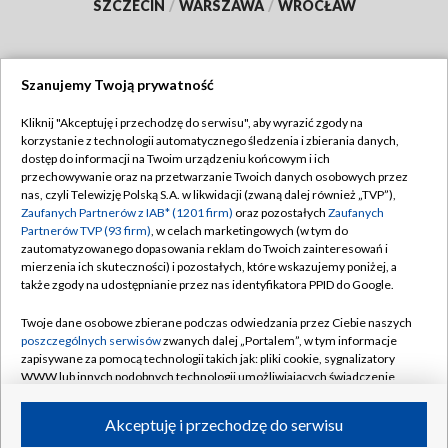
SZCZECIN
/
WARSZAWA
/
WROCŁAW
Szanujemy Twoją prywatność
Dołącz do nas:
Kliknij "Akceptuję i przechodzę do serwisu", aby wyrazić zgody na
korzystanie z technologii automatycznego śledzenia i zbierania danych,
TVP
dostęp do informacji na Twoim urządzeniu końcowym i ich
Abonament TVP
przechowywanie oraz na przetwarzanie Twoich danych osobowych przez
Regulamin TVP
nas, czyli Telewizję Polską S.A. w likwidacji (zwaną dalej również „TVP”),
Emisja w TVP
Polityka prywatności
Zaufanych Partnerów z IAB* (1201 firm)
oraz pozostałych
Zaufanych
Partnerów TVP (93 firm)
, w celach marketingowych (w tym do
Centrum informacji TVP
Moje zgody
zautomatyzowanego dopasowania reklam do Twoich zainteresowań i
mierzenia ich skuteczności) i pozostałych, które wskazujemy poniżej, a
Naziemna Telewizja Cyfrowa
Pomoc
także zgody na udostępnianie przez nas identyfikatora PPID do Google.
Sklep TVP
Biuro reklamy
Twoje dane osobowe zbierane podczas odwiedzania przez Ciebie naszych
Rada Programowa
Kontakt
poszczególnych serwisów
zwanych dalej „Portalem”, w tym informacje
zapisywane za pomocą technologii takich jak: pliki cookie, sygnalizatory
System NOS
WWW lub innych podobnych technologii umożliwiających świadczenie
dopasowanych i bezpiecznych usług, personalizację treści oraz reklam,
Informacje o nadawcy
Kanały
udostępnianie funkcji mediów społecznościowych oraz analizowanie
Akceptuję i przechodzę do serwisu
ruchu w Internecie.
Program dla prasy