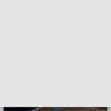
POWRÓT DO
RZESZÓW
TVP REGIONY
Niezwykła szopka w Różance koło
Strzyżowa
2022-12-25
Agata Ozga