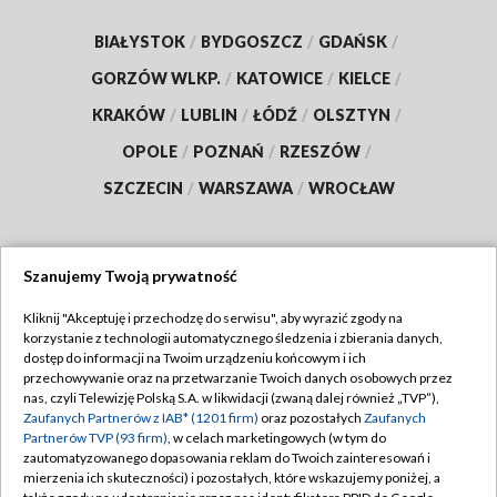
BIAŁYSTOK
/
BYDGOSZCZ
/
GDAŃSK
/
GORZÓW WLKP.
/
KATOWICE
/
KIELCE
/
KRAKÓW
/
LUBLIN
/
ŁÓDŹ
/
OLSZTYN
/
OPOLE
/
POZNAŃ
/
RZESZÓW
/
SZCZECIN
/
WARSZAWA
/
WROCŁAW
Szanujemy Twoją prywatność
Dołącz do nas:
Kliknij "Akceptuję i przechodzę do serwisu", aby wyrazić zgody na
korzystanie z technologii automatycznego śledzenia i zbierania danych,
TVP
dostęp do informacji na Twoim urządzeniu końcowym i ich
Abonament TVP
przechowywanie oraz na przetwarzanie Twoich danych osobowych przez
Regulamin TVP
nas, czyli Telewizję Polską S.A. w likwidacji (zwaną dalej również „TVP”),
Emisja w TVP
Polityka prywatności
Zaufanych Partnerów z IAB* (1201 firm)
oraz pozostałych
Zaufanych
Partnerów TVP (93 firm)
, w celach marketingowych (w tym do
Centrum informacji TVP
Moje zgody
zautomatyzowanego dopasowania reklam do Twoich zainteresowań i
mierzenia ich skuteczności) i pozostałych, które wskazujemy poniżej, a
Naziemna Telewizja Cyfrowa
Pomoc