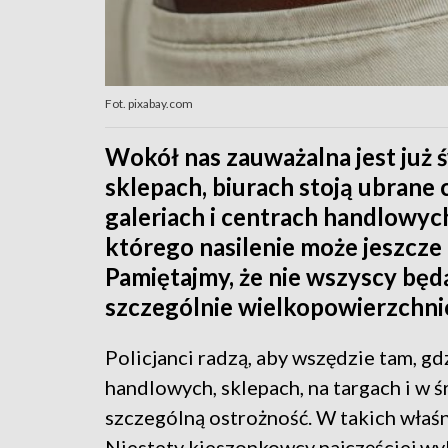
Fot. pixabay.com
Wokół nas zauważalna jest już 
sklepach, biurach stoją ubrane
galeriach i centrach handlowyc
którego nasilenie może jeszcze 
Pamiętajmy, że nie wszyscy będ
szczególnie wielkopowierzchn
Policjanci radzą, aby wszędzie tam, gdz
handlowych, sklepach, na targach i w 
szczególną ostrożność. W takich właśni
Niestety kieszonkowcy najczęściej wy