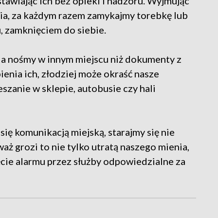
tawiając ich bez opieki i nadzoru. Wyjmując
ia, za każdym razem zamykajmy torebkę lub
u, zamknięciem do siebie.
a nośmy w innym miejscu niż dokumenty z
enia ich, złodziej może okraść nasze
zanie w sklepie, autobusie czy hali
ię komunikacją miejską, starajmy się nie
aż grozi to nie tylko utratą naszego mienia,
ie alarmu przez służby odpowiedzialne za