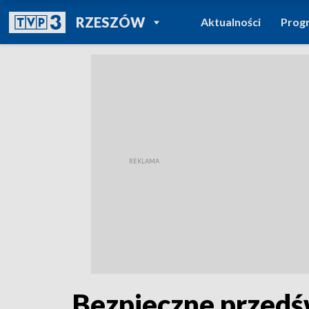
POWRÓT DO
RZESZÓW
Aktualności
Prog
TVP REGIONY
Bezpieczne przedś