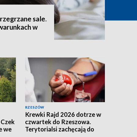
 przegrzane sale.
 warunkach w
RZESZÓW
Krewki Rajd 2026 dotrze w
 Czek
czwartek do Rzeszowa.
e we
Terytorialsi zachęcają do
oddawania krwi