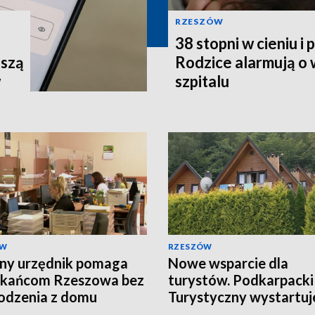
RZESZÓW
38 stopni w cieniu i
uszą
Rodzice alarmują o
w
szpitalu
ÓW
RZESZÓW
ny urzędnik pomaga
Nowe wsparcie dla
zkańcom Rzeszowa bez
turystów. Podkarpacki
odzenia z domu
Turystyczny wystartuj
wrześniu