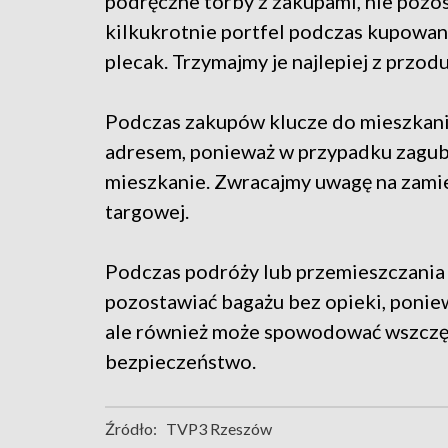
podręczne torby z zakupami, nie pozos
kilkukrotnie portfel podczas kupowan
plecak. Trzymajmy je najlepiej z przod
Podczas zakupów klucze do mieszkani
adresem, ponieważ w przypadku zagubi
mieszkanie. Zwracajmy uwagę na zamies
targowej.
Podczas podróży lub przemieszczania s
pozostawiać bagażu bez opieki, poniew
ale również może spowodować wszczęc
bezpieczeństwo.
Źródło:
TVP3 Rzeszów