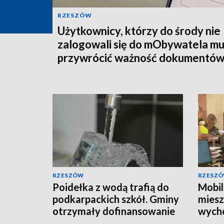
RZESZÓW
Użytkownicy, którzy do środy nie
zalogowali się do mObywatela m
przywrócić ważność dokumentó
RZESZÓW
RZESZ
Poidełka z wodą trafią do
Mobil
podkarpackich szkół. Gminy
mies
otrzymały dofinansowanie
wych