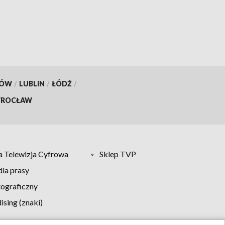
KÓW
/
LUBLIN
/
ŁÓDŹ
/
ROCŁAW
 Telewizja Cyfrowa
Sklep TVP
la prasy
tograficzny
sing (znaki)