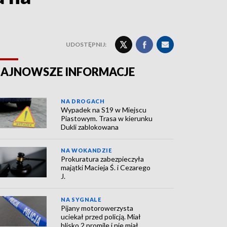
UDOSTĘPNIJ:
AJNOWSZE INFORMACJE
NA DROGACH
Wypadek na S19 w Miejscu
Piastowym. Trasa w kierunku
Dukli zablokowana
NA WOKANDZIE
Prokuratura zabezpieczyła
majątki Macieja Ś. i Cezarego
J.
NA SYGNALE
Pijany motorowerzysta
uciekał przed policją. Miał
blisko 2 promile i nie miał