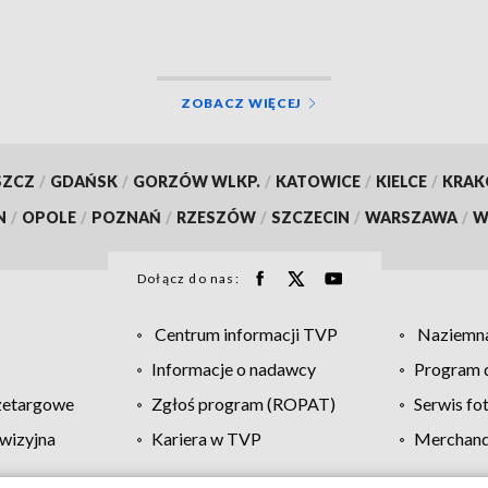
ZOBACZ WIĘCEJ
SZCZ
/
GDAŃSK
/
GORZÓW WLKP.
/
KATOWICE
/
KIELCE
/
KRA
N
/
OPOLE
/
POZNAŃ
/
RZESZÓW
/
SZCZECIN
/
WARSZAWA
/
W
Dołącz do nas:
Centrum informacji TVP
Naziemna
Informacje o nadawcy
Program d
zetargowe
Zgłoś program (ROPAT)
Serwis fo
wizyjna
Kariera w TVP
Merchandi