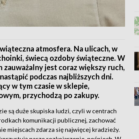
świąteczna atmosfera. Na ulicach, w
 choinki, świecą ozdoby świąteczne. W
h zauważalny jest coraz większy ruch,
nastąpić podczas najbliższych dni.
ący w tym czasie w sklepie,
iowym, przychodzą po zakupy.
ie są duże skupiska ludzi, czyli w centrach
środkach komunikacji publicznej, zachować
e miejscach zdarza się najwięcej kradzieży.
korzystują nasze rozkojarzenie, pośpiech. W