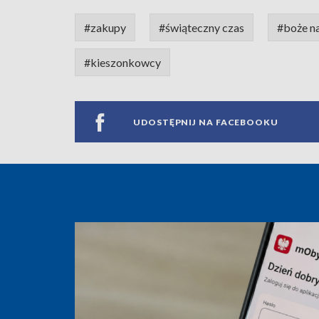
#zakupy
#świąteczny czas
#boże n
#kieszonkowcy
UDOSTĘPNIJ NA FACEBOOKU