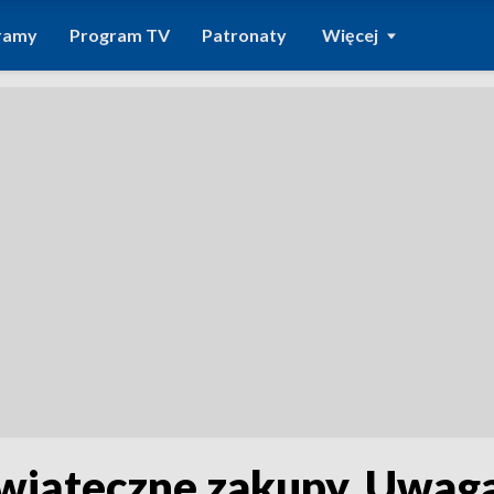
ramy
Program TV
Patronaty
Więcej
wiąteczne zakupy. Uwag