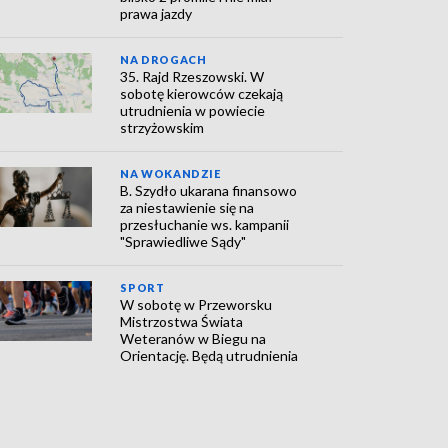
prawa jazdy
NA DROGACH
35. Rajd Rzeszowski. W
sobotę kierowców czekają
utrudnienia w powiecie
strzyżowskim
NA WOKANDZIE
B. Szydło ukarana finansowo
za niestawienie się na
przesłuchanie ws. kampanii
"Sprawiedliwe Sądy"
SPORT
W sobotę w Przeworsku
Mistrzostwa Świata
Weteranów w Biegu na
Orientację. Będą utrudnienia